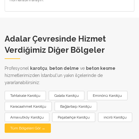
Adalar Çevresinde Hizmet
Verdiğimiz Diğer Bölgeler
Profesyonel
karotçu
,
beton delme
ve
beton kesme
hizmetlerimizden İstanbul'un yakın ilçelerinde de
yararlanabilirsiniz:
Tahtakale Karotçu
Galata Karotçu
Eminönü Karotçu
Karacaahmet Karotçu
Bağlarbaşı Karotçu
Arnavutköy Karotçu
Paşabahçe Karotçu
incirli Karotçu
Tüm Bölgeleri Gör →