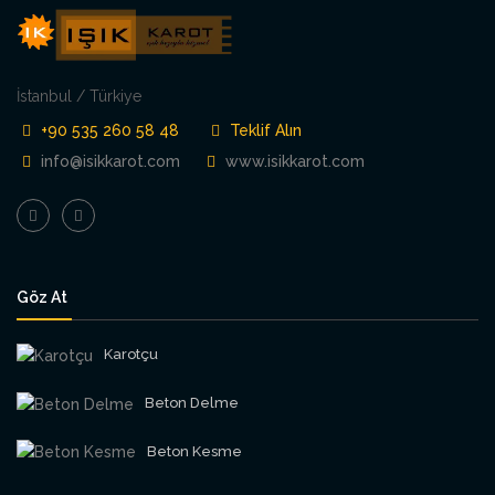
İstanbul / Türkiye
+90 535 260 58 48
Teklif Alın
info@isikkarot.com
www.isikkarot.com
Göz At
Karotçu
Beton Delme
Beton Kesme