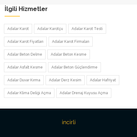
İlgili Hizmetler
Adalar Karot
Adalar Karotçu
Adalar Karot Testi
Adalar Karot Fiyatları
Adalar Karot Firmaları
Adalar Beton Delme
Adalar Beton Kesme
Adalar Asfalt Kesme
Adalar Beton Güçlendirme
Adalar Duvar Kırma
Adalar Derz Kesim
Adalar Hafriyat
Adalar Klima Deliği Açma
Adalar Drenaj Kuyusu Açma
incirli