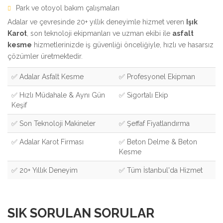
Park ve otoyol bakım çalışmaları
Adalar ve çevresinde 20+ yıllık deneyimle hizmet veren
Işık
Karot
, son teknoloji ekipmanları ve uzman ekibi ile
asfalt
kesme
hizmetlerinizde iş güvenliği önceliğiyle, hızlı ve hasarsız
çözümler üretmektedir.
✅ Adalar Asfalt Kesme
✅ Profesyonel Ekipman
✅ Hızlı Müdahale & Aynı Gün
✅ Sigortalı Ekip
Keşif
✅ Son Teknoloji Makineler
✅ Şeffaf Fiyatlandırma
✅ Adalar Karot Firması
✅ Beton Delme & Beton
Kesme
✅ 20+ Yıllık Deneyim
✅ Tüm İstanbul'da Hizmet
SIK SORULAN SORULAR