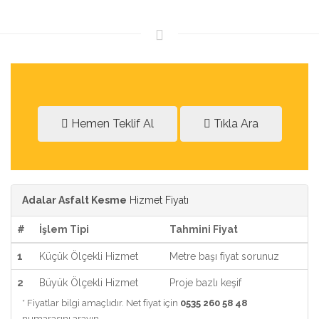
Hemen Teklif Al
Tıkla Ara
Adalar Asfalt Kesme
Hizmet Fiyatı
#
İşlem Tipi
Tahmini Fiyat
1
Küçük Ölçekli Hizmet
Metre başı fiyat sorunuz
2
Büyük Ölçekli Hizmet
Proje bazlı keşif
* Fiyatlar bilgi amaçlıdır. Net fiyat için
0535 260 58 48
numarasını arayın.