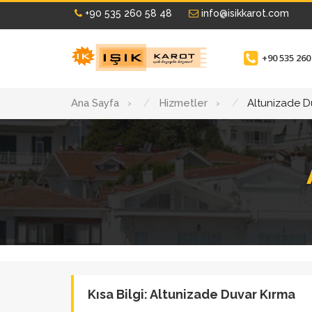
+90 535 260 58 48
info@isikkarot.com
+90 535 260
Ana Sayfa
›
Hizmetler
›
Altunizade D
Kısa Bilgi: Altunizade Duvar Kırma