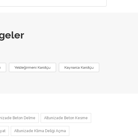
geler
:
u
Yeldeğirmeni Karotçu
Kaynarca Karotçu
unizade Beton Delme
Altunizade Beton Kesme
iyat
Altunizade Klima Deliği Açma