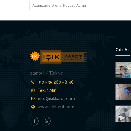
Altunizade Drenaj Kuyusu Açma
Göz At
İstanbul / Türkiye
+90 535 260 58 48
Teklif Alın
info@isikkarot.com
www.isikkarot.com