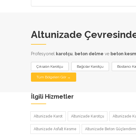
Altunizade Çevresinde
Profesyonel
karotçu
,
beton delme
ve
beton kes
Çıksalın Karotçu
Bağcılar Karotçu
Bostancı K
Tüm Bölgeleri Gör →
İlgili Hizmetler
Altunizade Karot
Altunizade Karotçu
Altunizade Ka
Altunizade Asfalt Kesme
Altunizade Beton Güçlendir