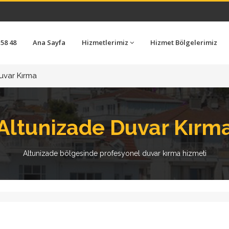
 58 48
Ana Sayfa
Hizmetlerimiz
Hizmet Bölgelerimiz
uvar Kırma
Altunizade Duvar Kırm
Altunizade bölgesinde profesyonel duvar kırma hizmeti