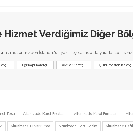
 Hizmet Verdiğimiz Diğer Böl
me
hizmetlerimizden İstanbul'un yakın ilçelerinde de yararlanabilirsiniz
arotçu
Eğrikapı Karotçu
Avcılar Karotçu
Çukurbostan Karotç
rot Testi
Altunizade Karot Fiyatları
Altunizade Karot Firmaları
Alt
me
Altunizade Duvar Kırma
Altunizade Derz Kesim
Altunizade Hafr