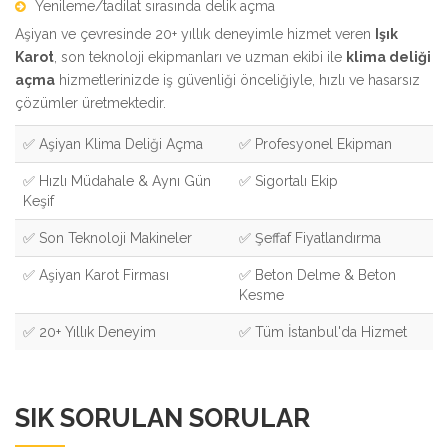
Yenileme/tadilat sırasında delik açma
Aşiyan ve çevresinde 20+ yıllık deneyimle hizmet veren
Işık
Karot
, son teknoloji ekipmanları ve uzman ekibi ile
klima deliği
açma
hizmetlerinizde iş güvenliği önceliğiyle, hızlı ve hasarsız
çözümler üretmektedir.
✅ Aşiyan Klima Deliği Açma
✅ Profesyonel Ekipman
✅ Hızlı Müdahale & Aynı Gün
✅ Sigortalı Ekip
Keşif
✅ Son Teknoloji Makineler
✅ Şeffaf Fiyatlandırma
✅ Aşiyan Karot Firması
✅ Beton Delme & Beton
Kesme
✅ 20+ Yıllık Deneyim
✅ Tüm İstanbul'da Hizmet
SIK SORULAN SORULAR