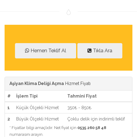
Hemen Teklif Al
Tıkla Ara
Aşiyan Klima Deliği Açma
Hizmet Fiyatı
#
İşlem Tipi
Tahmini Fiyat
1
Küçük Ölçekli Hizmet
350₺ - 850₺
2
Büyük Ölçekli Hizmet
Çoklu delik için indirimli teklif
* Fiyatlar bilgi amaçlıdır. Net fiyat için
0535 260 58 48
numarasını arayın.