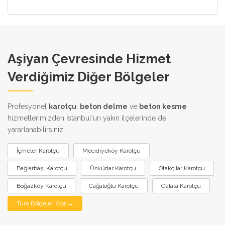
Aşiyan Çevresinde Hizmet
Verdiğimiz Diğer Bölgeler
Profesyonel
karotçu
,
beton delme
ve
beton kesme
hizmetlerimizden İstanbul'un yakın ilçelerinde de
yararlanabilirsiniz:
İçmeler Karotçu
Mecidiyeköy Karotçu
Bağlarbaşı Karotçu
Üsküdar Karotçu
Otakçılar Karotçu
Boğazköy Karotçu
Cağaloğlu Karotçu
Galata Karotçu
Tüm Bölgeleri Gör →