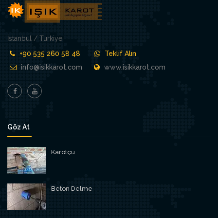
İstanbul / Türkiye
+90 535 260 58 48
Teklif Alın
info@isikkarot.com
www.isikkarot.com
Göz At
Karotçu
Beton Delme