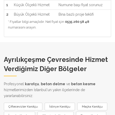
1
Küçük Ölçekli Hizmet
Numune başı fiyat sorunuz
2
Büyük Ölçekli Hizmet
Bina bazlı proje teklifi
* Fiyatlar bilgi amaçlıdır. Net fiyat için
0535 260 58 48
numarasını arayın.
Ayrılıkçeşme Çevresinde Hizmet
Verdiğimiz Diğer Bölgeler
Profesyonel
karotçu
,
beton delme
ve
beton kesme
hizmetlerimizden İstanbul'un yakın ilçelerinde de
yararlanabilirsiniz:
Çiftecevizler Karotçu
İstinye Karotçu
Maçka Karotçu