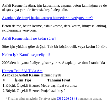
Asfalt Kesme fiyatları; işin kapsamına, çapına, beton kalınlığına ve de
ulaşın veya yerinde ücretsiz keşif talep edin.
Azapkapı'de hangi başka karotçu hizmetlerini veriyorsunuz?
Beton delme, beton kesme, asfalt kesme, derz kesim, kimyasal ankraj
ekiplerimizle veriyoruz.
Asfalt Kesme işlemi ne kadar sürer?
Süre işin yüküne göre değişir. Tek bir küçük delik veya kesim 15-30 da
Neden Işık Karot'u seçmeliyim?
2008'den bu yana faaliyet gösteriyoruz. Azapkapı ve tüm İstanbul'da son 
Hemen Teklif Al
Tıkla Ara
Azapkapı Asfalt Kesme
Hizmet Fiyatı
#
İşlem Tipi
Tahmini Fiyat
1
Küçük Ölçekli Hizmet
Metre başı fiyat sorunuz
2
Büyük Ölçekli Hizmet
Proje bazlı keşif
* Fiyatlar bilgi amaçlıdır. Net fiyat için
0535 260 58 48
numarasını arayın.