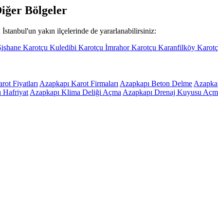
iğer Bölgeler
İstanbul'un yakın ilçelerinde de yararlanabilirsiniz:
Şişhane Karotçu
Kuledibi Karotçu
İmrahor Karotçu
Karanfilköy Karot
ot Fiyatları
Azapkapı Karot Firmaları
Azapkapı Beton Delme
Azapka
 Hafriyat
Azapkapı Klima Deliği Açma
Azapkapı Drenaj Kuyusu Açm