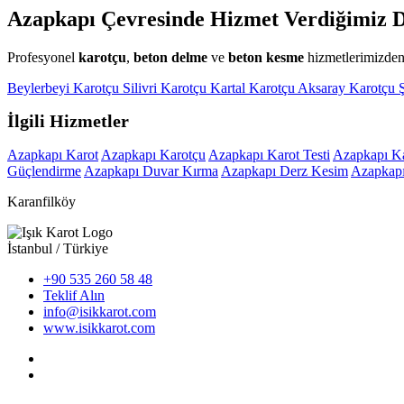
Azapkapı Çevresinde Hizmet Verdiğimiz D
Profesyonel
karotçu
,
beton delme
ve
beton kesme
hizmetlerimizden 
Beylerbeyi Karotçu
Silivri Karotçu
Kartal Karotçu
Aksaray Karotçu
İlgili Hizmetler
Azapkapı Karot
Azapkapı Karotçu
Azapkapı Karot Testi
Azapkapı Kar
Güçlendirme
Azapkapı Duvar Kırma
Azapkapı Derz Kesim
Azapkapı
Karanfilköy
İstanbul / Türkiye
+90 535 260 58 48
Teklif Alın
info@isikkarot.com
www.isikkarot.com