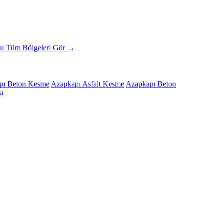
çu
Tüm Bölgeleri Gör →
pı Beton Kesme
Azapkapı Asfalt Kesme
Azapkapı Beton
a