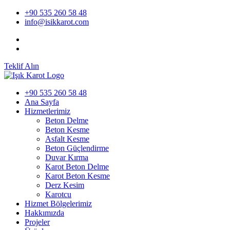
+90 535 260 58 48
info@isikkarot.com
Teklif Alın
+90 535 260 58 48
Ana Sayfa
Hizmetlerimiz
Beton Delme
Beton Kesme
Asfalt Kesme
Beton Güçlendirme
Duvar Kırma
Karot Beton Delme
Karot Beton Kesme
Derz Kesim
Karotcu
Hizmet Bölgelerimiz
Hakkımızda
Projeler