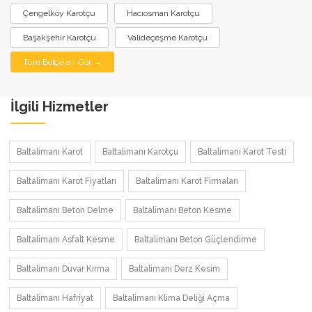
Çengelköy Karotçu
Hacıosman Karotçu
Başakşehir Karotçu
Valideçeşme Karotçu
Tüm Bölgeleri Gör →
İlgili Hizmetler
Baltalimanı Karot
Baltalimanı Karotçu
Baltalimanı Karot Testi
Baltalimanı Karot Fiyatları
Baltalimanı Karot Firmaları
Baltalimanı Beton Delme
Baltalimanı Beton Kesme
Baltalimanı Asfalt Kesme
Baltalimanı Beton Güçlendirme
Baltalimanı Duvar Kırma
Baltalimanı Derz Kesim
Baltalimanı Hafriyat
Baltalimanı Klima Deliği Açma