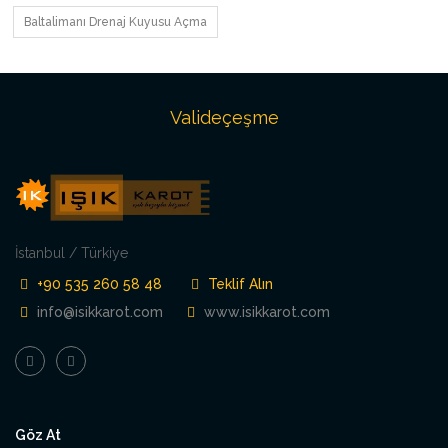
Baltalimanı Drenaj Kuyusu Açma
Valideçeşme
İstanbul / Türkiye
+90 535 260 58 48
Teklif Alın
info@isikkarot.com
www.isikkarot.com
Göz At