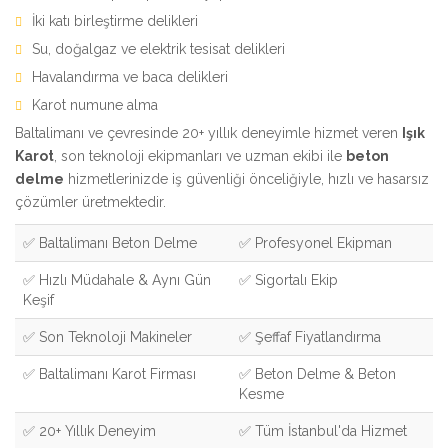
İki katı birleştirme delikleri
Su, doğalgaz ve elektrik tesisat delikleri
Havalandırma ve baca delikleri
Karot numune alma
Baltalimanı ve çevresinde 20+ yıllık deneyimle hizmet veren
Işık
Karot
, son teknoloji ekipmanları ve uzman ekibi ile
beton
delme
hizmetlerinizde iş güvenliği önceliğiyle, hızlı ve hasarsız
çözümler üretmektedir.
✅ Baltalimanı Beton Delme
✅ Profesyonel Ekipman
✅ Hızlı Müdahale & Aynı Gün
✅ Sigortalı Ekip
Keşif
✅ Son Teknoloji Makineler
✅ Şeffaf Fiyatlandırma
✅ Baltalimanı Karot Firması
✅ Beton Delme & Beton
Kesme
✅ 20+ Yıllık Deneyim
✅ Tüm İstanbul'da Hizmet