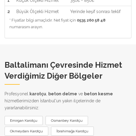
1
Küçük Ölçekli Hizmet
350₺ - 850₺
2
Büyük Ölçekli Hizmet
Yerinde keşif sonrası teklif
* Fiyatlar bilgi amaçlıdır. Net fiyat için
0535 260 58 48
numarasını arayın.
Baltalimanı Çevresinde Hizmet
Verdiğimiz Diğer Bölgeler
Profesyonel
karotçu
,
beton delme
ve
beton kesme
hizmetlerimizden İstanbul'un yakın ilçelerinde de
yararlanabilirsiniz:
Emirgan Karotçu
Osmanbey Karotçu
Okmeydanı Karotçu
İbrahimağa Karotçu