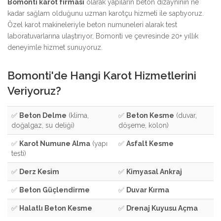
Bomonti karot firması
olarak yapıların beton dizaynının ne
kadar sağlam olduğunu uzman karotçu hizmeti ile saptıyoruz.
Özel karot makineleriyle beton numuneleri alarak test
laboratuvarlarına ulaştırıyor, Bomonti ve çevresinde 20+ yıllık
deneyimle hizmet sunuyoruz.
Bomonti'de Hangi Karot Hizmetlerini
Veriyoruz?
✅
Beton Delme
(klima,
✅
Beton Kesme
(duvar,
doğalgaz, su deliği)
döşeme, kolon)
✅
Karot Numune Alma
(yapı
✅
Asfalt Kesme
testi)
✅
Derz Kesim
✅
Kimyasal Ankraj
✅
Beton Güçlendirme
✅
Duvar Kırma
✅
Halatlı Beton Kesme
✅
Drenaj Kuyusu Açma