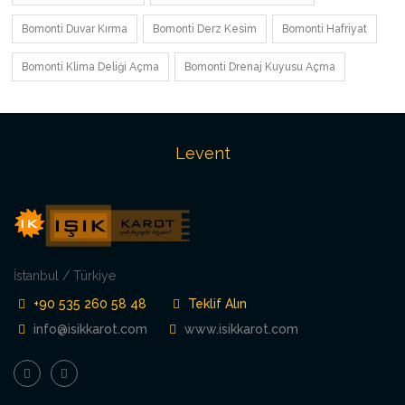
Bomonti Duvar Kırma
Bomonti Derz Kesim
Bomonti Hafriyat
Bomonti Klima Deliği Açma
Bomonti Drenaj Kuyusu Açma
Levent
İstanbul / Türkiye
+90 535 260 58 48
Teklif Alın
info@isikkarot.com
www.isikkarot.com