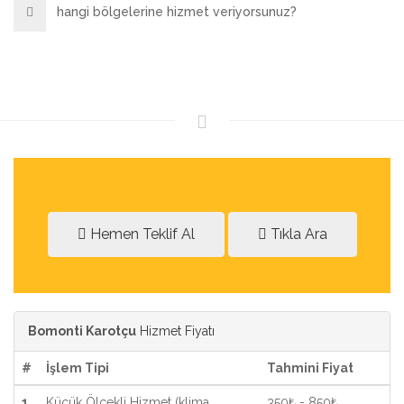
hangi bölgelerine hizmet veriyorsunuz?
Hemen Teklif Al
Tıkla Ara
Bomonti Karotçu
Hizmet Fiyatı
#
İşlem Tipi
Tahmini Fiyat
1
Küçük Ölçekli Hizmet (klima,
350₺ - 850₺