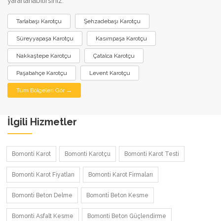
yararlanabilirsiniz:
Tarlabaşı Karotçu
Şehzadebaşı Karotçu
Süreyyapaşa Karotçu
Kasımpaşa Karotçu
Nakkaştepe Karotçu
Çatalca Karotçu
Paşabahçe Karotçu
Levent Karotçu
Tüm Bölgeleri Gör →
İlgili Hizmetler
Bomonti Karot
Bomonti Karotçu
Bomonti Karot Testi
Bomonti Karot Fiyatları
Bomonti Karot Firmaları
Bomonti Beton Delme
Bomonti Beton Kesme
Bomonti Asfalt Kesme
Bomonti Beton Güçlendirme