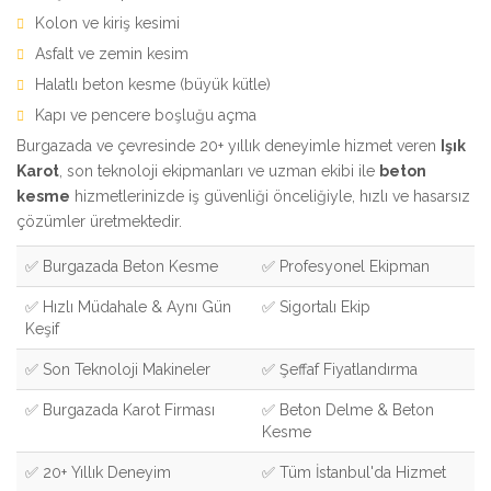
Kolon ve kiriş kesimi
Asfalt ve zemin kesim
Halatlı beton kesme (büyük kütle)
Kapı ve pencere boşluğu açma
Burgazada ve çevresinde 20+ yıllık deneyimle hizmet veren
Işık
Karot
, son teknoloji ekipmanları ve uzman ekibi ile
beton
kesme
hizmetlerinizde iş güvenliği önceliğiyle, hızlı ve hasarsız
çözümler üretmektedir.
✅ Burgazada Beton Kesme
✅ Profesyonel Ekipman
✅ Hızlı Müdahale & Aynı Gün
✅ Sigortalı Ekip
Keşif
✅ Son Teknoloji Makineler
✅ Şeffaf Fiyatlandırma
✅ Burgazada Karot Firması
✅ Beton Delme & Beton
Kesme
✅ 20+ Yıllık Deneyim
✅ Tüm İstanbul'da Hizmet