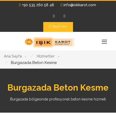
+90 535 260 58 48
info@isikkarot.com
Teklif Alın
Ana Sayfa
›
Hizmetler
›
Burgazada Beton Kesme
Burgazada Beton Kesme
Burgazada bölgesinde profesyonel beton kesme hizmeti