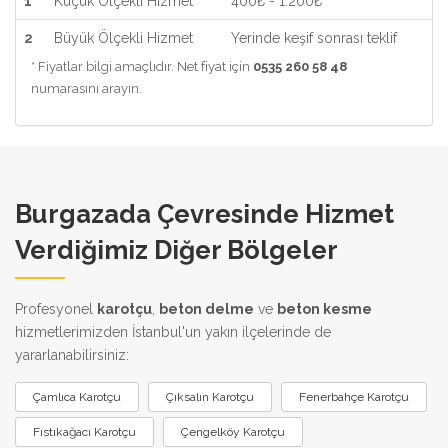
1
Küçük Ölçekli Hizmet
400₺ - 1.200₺
2
Büyük Ölçekli Hizmet
Yerinde keşif sonrası teklif
* Fiyatlar bilgi amaçlıdır. Net fiyat için
0535 260 58 48
numarasını arayın.
Burgazada Çevresinde Hizmet
Verdiğimiz Diğer Bölgeler
Profesyonel
karotçu
,
beton delme
ve
beton kesme
hizmetlerimizden İstanbul'un yakın ilçelerinde de
yararlanabilirsiniz:
Çamlıca Karotçu
Çıksalın Karotçu
Fenerbahçe Karotçu
Fıstıkağacı Karotçu
Çengelköy Karotçu