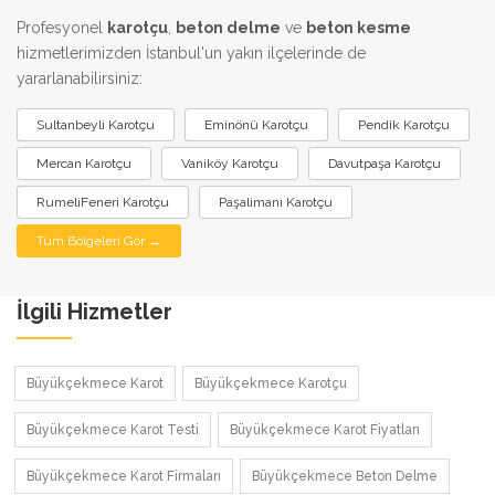
Profesyonel
karotçu
,
beton delme
ve
beton kesme
hizmetlerimizden İstanbul'un yakın ilçelerinde de
yararlanabilirsiniz:
Sultanbeyli Karotçu
Eminönü Karotçu
Pendik Karotçu
Mercan Karotçu
Vaniköy Karotçu
Davutpaşa Karotçu
RumeliFeneri Karotçu
Paşalimanı Karotçu
Tüm Bölgeleri Gör →
İlgili Hizmetler
Büyükçekmece Karot
Büyükçekmece Karotçu
Büyükçekmece Karot Testi
Büyükçekmece Karot Fiyatları
Büyükçekmece Karot Firmaları
Büyükçekmece Beton Delme