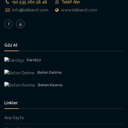
+90 535 260 58 48
Teklif Alın
info@isikkarot.com
www.isikkarot.com
Göz At
Karotçu
Beton Delme
Beton Kesme
Linkler
Ana Sayfa