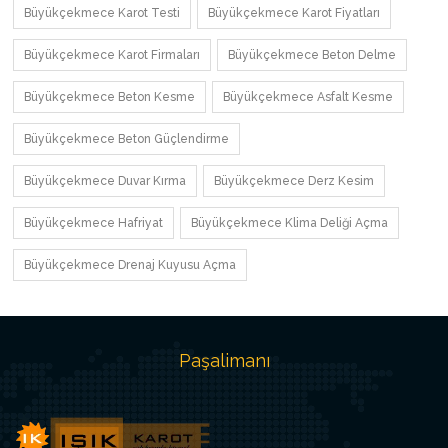
Büyükçekmece Karot Testi
Büyükçekmece Karot Fiyatları
Büyükçekmece Karot Firmaları
Büyükçekmece Beton Delme
Büyükçekmece Beton Kesme
Büyükçekmece Asfalt Kesme
Büyükçekmece Beton Güçlendirme
Büyükçekmece Duvar Kırma
Büyükçekmece Derz Kesim
Büyükçekmece Hafriyat
Büyükçekmece Klima Deliği Açma
Büyükçekmece Drenaj Kuyusu Açma
Paşalimanı