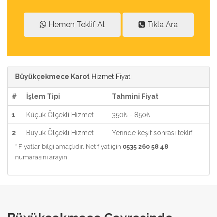
Hemen Teklif Al
Tıkla Ara
Büyükçekmece Karot
Hizmet Fiyatı
#
İşlem Tipi
Tahmini Fiyat
1
Küçük Ölçekli Hizmet
350₺ - 850₺
2
Büyük Ölçekli Hizmet
Yerinde keşif sonrası teklif
* Fiyatlar bilgi amaçlıdır. Net fiyat için
0535 260 58 48
numarasını arayın.