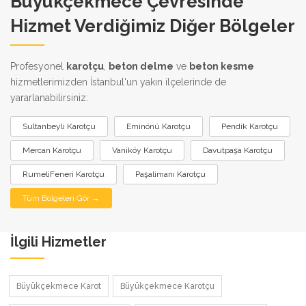
Büyükçekmece Çevresinde
Hizmet Verdiğimiz Diğer Bölgeler
Profesyonel
karotçu
,
beton delme
ve
beton kesme
hizmetlerimizden İstanbul'un yakın ilçelerinde de
yararlanabilirsiniz:
Sultanbeyli Karotçu
Eminönü Karotçu
Pendik Karotçu
Mercan Karotçu
Vaniköy Karotçu
Davutpaşa Karotçu
RumeliFeneri Karotçu
Paşalimanı Karotçu
Tüm Bölgeleri Gör →
İlgili Hizmetler
Büyükçekmece Karot
Büyükçekmece Karotçu