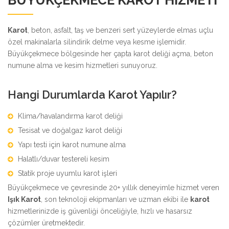
BÜYÜKÇEKMECE KAROT HIZMETI
Karot
, beton, asfalt, taş ve benzeri sert yüzeylerde elmas uçlu
özel makinalarla silindirik delme veya kesme işlemidir.
Büyükçekmece bölgesinde her çapta karot deliği açma, beton
numune alma ve kesim hizmetleri sunuyoruz.
Hangi Durumlarda Karot Yapılır?
Klima/havalandırma karot deliği
Tesisat ve doğalgaz karot deliği
Yapı testi için karot numune alma
Halatlı/duvar testereli kesim
Statik proje uyumlu karot işleri
Büyükçekmece ve çevresinde 20+ yıllık deneyimle hizmet veren
Işık Karot
, son teknoloji ekipmanları ve uzman ekibi ile
karot
hizmetlerinizde iş güvenliği önceliğiyle, hızlı ve hasarsız
çözümler üretmektedir.