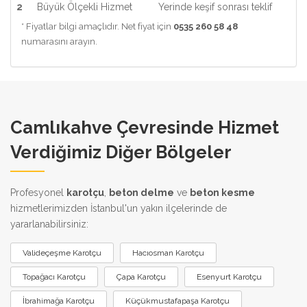
2
Büyük Ölçekli Hizmet
Yerinde keşif sonrası teklif
* Fiyatlar bilgi amaçlıdır. Net fiyat için
0535 260 58 48
numarasını arayın.
Camlıkahve Çevresinde Hizmet
Verdiğimiz Diğer Bölgeler
Profesyonel
karotçu
,
beton delme
ve
beton kesme
hizmetlerimizden İstanbul'un yakın ilçelerinde de
yararlanabilirsiniz:
Valideçeşme Karotçu
Hacıosman Karotçu
Topağacı Karotçu
Çapa Karotçu
Esenyurt Karotçu
İbrahimağa Karotçu
Küçükmustafapaşa Karotçu