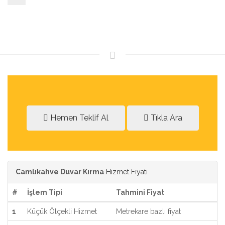
Hemen Teklif Al
Tıkla Ara
Camlıkahve Duvar Kırma
Hizmet Fiyatı
#
İşlem Tipi
Tahmini Fiyat
1
Küçük Ölçekli Hizmet
Metrekare bazlı fiyat