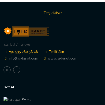
Teşvikiye
İstanbul / Türkiye
+90 535 260 58 48
Teklif Alın
info@isikkarot.com
www.isikkarot.com
Göz At
Karotçu