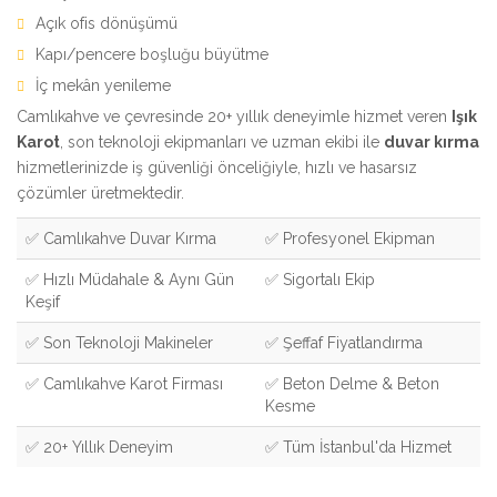
Açık ofis dönüşümü
Kapı/pencere boşluğu büyütme
İç mekân yenileme
Camlıkahve ve çevresinde 20+ yıllık deneyimle hizmet veren
Işık
Karot
, son teknoloji ekipmanları ve uzman ekibi ile
duvar kırma
hizmetlerinizde iş güvenliği önceliğiyle, hızlı ve hasarsız
çözümler üretmektedir.
✅ Camlıkahve Duvar Kırma
✅ Profesyonel Ekipman
✅ Hızlı Müdahale & Aynı Gün
✅ Sigortalı Ekip
Keşif
✅ Son Teknoloji Makineler
✅ Şeffaf Fiyatlandırma
✅ Camlıkahve Karot Firması
✅ Beton Delme & Beton
Kesme
✅ 20+ Yıllık Deneyim
✅ Tüm İstanbul'da Hizmet