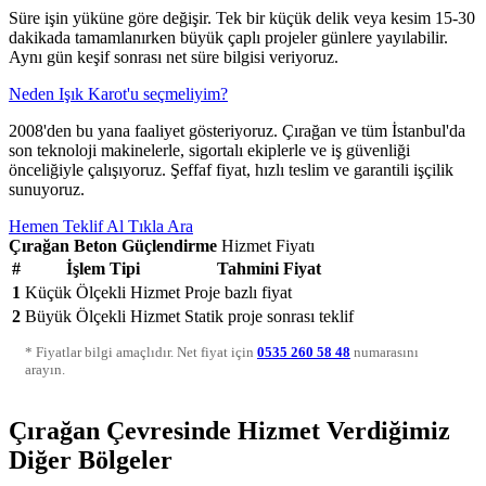
Süre işin yüküne göre değişir. Tek bir küçük delik veya kesim 15-30
dakikada tamamlanırken büyük çaplı projeler günlere yayılabilir.
Aynı gün keşif sonrası net süre bilgisi veriyoruz.
Neden Işık Karot'u seçmeliyim?
2008'den bu yana faaliyet gösteriyoruz. Çırağan ve tüm İstanbul'da
son teknoloji makinelerle, sigortalı ekiplerle ve iş güvenliği
önceliğiyle çalışıyoruz. Şeffaf fiyat, hızlı teslim ve garantili işçilik
sunuyoruz.
Hemen Teklif Al
Tıkla Ara
Çırağan Beton Güçlendirme
Hizmet Fiyatı
#
İşlem Tipi
Tahmini Fiyat
1
Küçük Ölçekli Hizmet
Proje bazlı fiyat
2
Büyük Ölçekli Hizmet
Statik proje sonrası teklif
* Fiyatlar bilgi amaçlıdır. Net fiyat için
0535 260 58 48
numarasını
arayın.
Çırağan Çevresinde Hizmet Verdiğimiz
Diğer Bölgeler