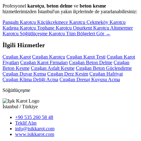
Profesyonel
karotçu
,
beton delme
ve
beton kesme
hizmetlerimizden İstanbul'un yakın ilçelerinde de yararlanabilirsiniz:
Pangaltı Karotçu
Küçükçekmece Karotçu
Çekmeköy Karotçu
Kadırga Karotçu
Tophane Karotçu
Onurkent Karotçu
Altımermer
Karotçu
Söğütlüçeşme Karotçu
Tüm Bölgeleri Gör →
İlgili Hizmetler
Çırağan Karot
Çırağan Karotçu
Çırağan Karot Testi
Çırağan Karot
Fiyatları
Çırağan Karot Firmaları
Çırağan Beton Delme
Çırağan
Beton Kesme
Çırağan Asfalt Kesme
Çırağan Beton Güçlendirme
Çırağan Duvar Kırma
Çırağan Derz Kesim
Çırağan Hafriyat
Çırağan Klima Deliği Açma
Çırağan Drenaj Kuyusu Açma
Söğütlüçeşme
İstanbul / Türkiye
+90 535 260 58 48
Teklif Alın
info@isikkarot.com
www.isikkarot.com