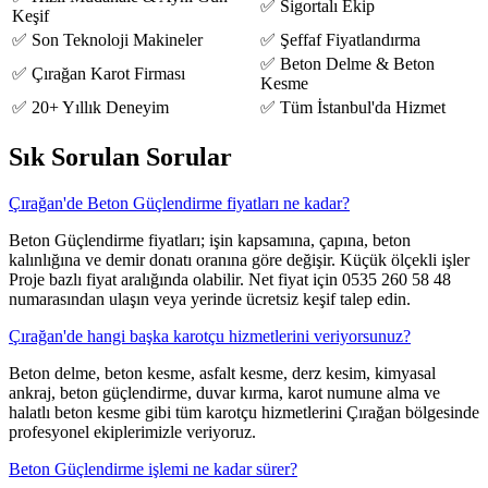
✅ Sigortalı Ekip
Keşif
✅ Son Teknoloji Makineler
✅ Şeffaf Fiyatlandırma
✅ Beton Delme & Beton
✅ Çırağan Karot Firması
Kesme
✅ 20+ Yıllık Deneyim
✅ Tüm İstanbul'da Hizmet
Sık Sorulan Sorular
Çırağan'de Beton Güçlendirme fiyatları ne kadar?
Beton Güçlendirme fiyatları; işin kapsamına, çapına, beton
kalınlığına ve demir donatı oranına göre değişir. Küçük ölçekli işler
Proje bazlı fiyat aralığında olabilir. Net fiyat için 0535 260 58 48
numarasından ulaşın veya yerinde ücretsiz keşif talep edin.
Çırağan'de hangi başka karotçu hizmetlerini veriyorsunuz?
Beton delme, beton kesme, asfalt kesme, derz kesim, kimyasal
ankraj, beton güçlendirme, duvar kırma, karot numune alma ve
halatlı beton kesme gibi tüm karotçu hizmetlerini Çırağan bölgesinde
profesyonel ekiplerimizle veriyoruz.
Beton Güçlendirme işlemi ne kadar sürer?