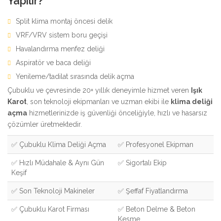
Yapılır?
Split klima montaj öncesi delik
VRF/VRV sistem boru geçişi
Havalandırma menfez deliği
Aspiratör ve baca deliği
Yenileme/tadilat sırasında delik açma
Çubuklu ve çevresinde 20+ yıllık deneyimle hizmet veren
Işık
Karot
, son teknoloji ekipmanları ve uzman ekibi ile
klima deliği
açma
hizmetlerinizde iş güvenliği önceliğiyle, hızlı ve hasarsız
çözümler üretmektedir.
✅ Çubuklu Klima Deliği Açma
✅ Profesyonel Ekipman
✅ Hızlı Müdahale & Aynı Gün
✅ Sigortalı Ekip
Keşif
✅ Son Teknoloji Makineler
✅ Şeffaf Fiyatlandırma
✅ Çubuklu Karot Firması
✅ Beton Delme & Beton
Kesme