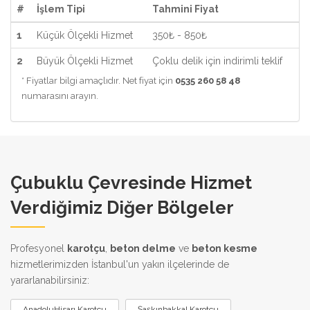
#
İşlem Tipi
Tahmini Fiyat
1
Küçük Ölçekli Hizmet
350₺ - 850₺
2
Büyük Ölçekli Hizmet
Çoklu delik için indirimli teklif
* Fiyatlar bilgi amaçlıdır. Net fiyat için
0535 260 58 48
numarasını arayın.
Çubuklu Çevresinde Hizmet
Verdiğimiz Diğer Bölgeler
Profesyonel
karotçu
,
beton delme
ve
beton kesme
hizmetlerimizden İstanbul'un yakın ilçelerinde de
yararlanabilirsiniz:
AnadoluHisarı Karotçu
Şaşkınbakkal Karotçu