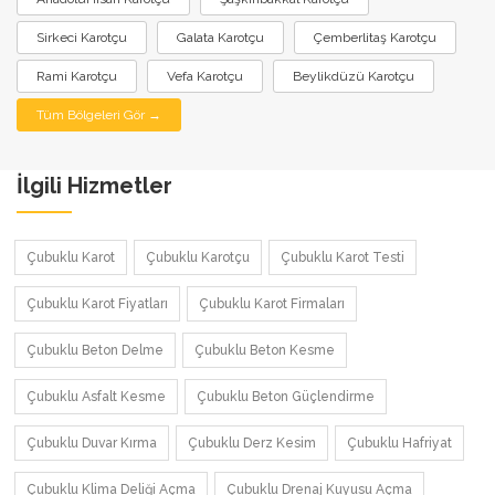
Sirkeci Karotçu
Galata Karotçu
Çemberlitaş Karotçu
Rami Karotçu
Vefa Karotçu
Beylikdüzü Karotçu
Tüm Bölgeleri Gör →
İlgili Hizmetler
Çubuklu Karot
Çubuklu Karotçu
Çubuklu Karot Testi
Çubuklu Karot Fiyatları
Çubuklu Karot Firmaları
Çubuklu Beton Delme
Çubuklu Beton Kesme
Çubuklu Asfalt Kesme
Çubuklu Beton Güçlendirme
Çubuklu Duvar Kırma
Çubuklu Derz Kesim
Çubuklu Hafriyat
Çubuklu Klima Deliği Açma
Çubuklu Drenaj Kuyusu Açma