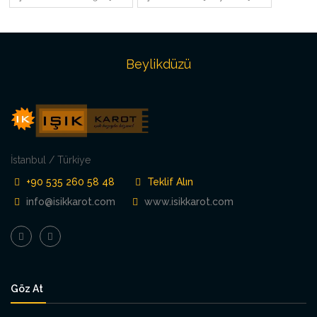
Beylikdüzü
İstanbul / Türkiye
+90 535 260 58 48
Teklif Alın
info@isikkarot.com
www.isikkarot.com
Göz At