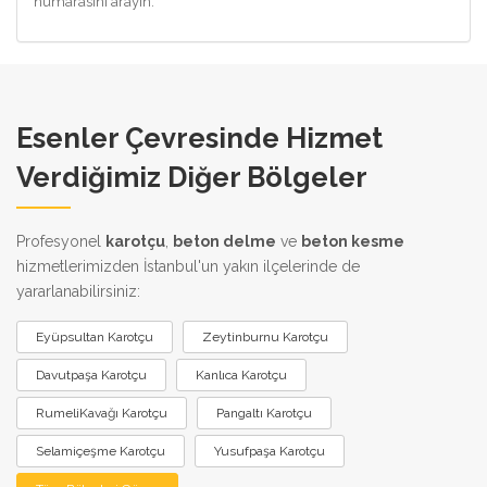
numarasını arayın.
Esenler Çevresinde Hizmet
Verdiğimiz Diğer Bölgeler
Profesyonel
karotçu
,
beton delme
ve
beton kesme
hizmetlerimizden İstanbul'un yakın ilçelerinde de
yararlanabilirsiniz:
Eyüpsultan Karotçu
Zeytinburnu Karotçu
Davutpaşa Karotçu
Kanlıca Karotçu
RumeliKavağı Karotçu
Pangaltı Karotçu
Selamiçeşme Karotçu
Yusufpaşa Karotçu