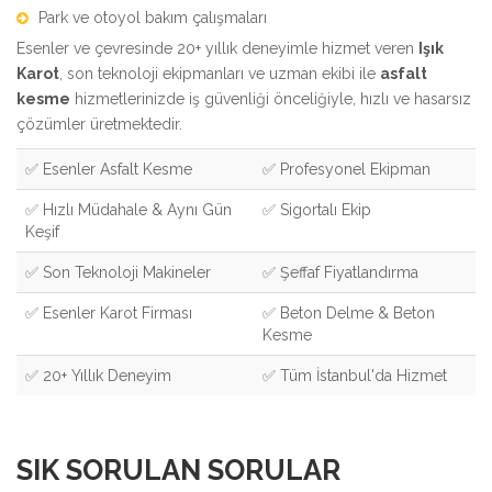
Park ve otoyol bakım çalışmaları
Esenler ve çevresinde 20+ yıllık deneyimle hizmet veren
Işık
Karot
, son teknoloji ekipmanları ve uzman ekibi ile
asfalt
kesme
hizmetlerinizde iş güvenliği önceliğiyle, hızlı ve hasarsız
çözümler üretmektedir.
✅ Esenler Asfalt Kesme
✅ Profesyonel Ekipman
✅ Hızlı Müdahale & Aynı Gün
✅ Sigortalı Ekip
Keşif
✅ Son Teknoloji Makineler
✅ Şeffaf Fiyatlandırma
✅ Esenler Karot Firması
✅ Beton Delme & Beton
Kesme
✅ 20+ Yıllık Deneyim
✅ Tüm İstanbul'da Hizmet
SIK SORULAN SORULAR