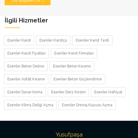
Tüm Bölgeleri Gör →
İlgili Hizmetler
Esenler Karot
Esenler Karotçu
Esenler Karot Testi
Esenler Karot Fiyatları
Esenler Karot Firmaları
Esenler Beton Delme
Esenler Beton Kesme
Esenler Asfalt Kesme
Esenler Beton Güçlendirme
Esenler Duvar Kırma
Esenler Derz Kesim
Esenler Hafriyat
Esenler Klima Deliği Açma
Esenler Drenaj Kuyusu Açma
Yusufpaşa