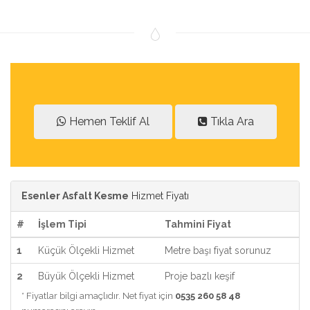
Hemen Teklif Al
Tıkla Ara
Esenler Asfalt Kesme
Hizmet Fiyatı
#
İşlem Tipi
Tahmini Fiyat
1
Küçük Ölçekli Hizmet
Metre başı fiyat sorunuz
2
Büyük Ölçekli Hizmet
Proje bazlı keşif
* Fiyatlar bilgi amaçlıdır. Net fiyat için
0535 260 58 48