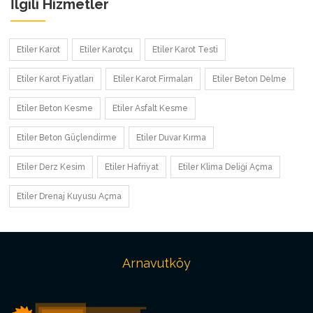
İlgili Hizmetler
Etiler Karot
Etiler Karotçu
Etiler Karot Testi
Etiler Karot Fiyatları
Etiler Karot Firmaları
Etiler Beton Delme
Etiler Beton Kesme
Etiler Asfalt Kesme
Etiler Beton Güçlendirme
Etiler Duvar Kırma
Etiler Derz Kesim
Etiler Hafriyat
Etiler Klima Deliği Açma
Etiler Drenaj Kuyusu Açma
Arnavutköy