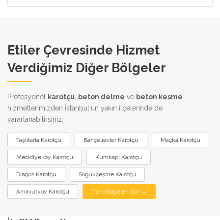
Etiler Çevresinde Hizmet
Verdiğimiz Diğer Bölgeler
Profesyonel
karotçu
,
beton delme
ve
beton kesme
hizmetlerimizden İstanbul'un yakın ilçelerinde de
yararlanabilirsiniz:
Taşlıtarla Karotçu
Bahçelievler Karotçu
Maçka Karotçu
Mecidiyeköy Karotçu
Kumkapı Karotçu
Dragos Karotçu
Soğukçeşme Karotçu
Arnavutköy Karotçu
Tüm Bölgeleri Gör →