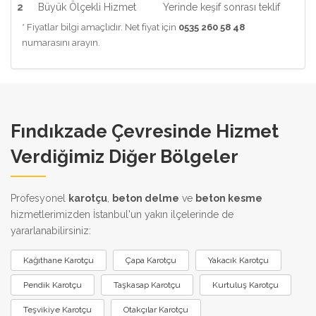
2
Büyük Ölçekli Hizmet
Yerinde keşif sonrası teklif
* Fiyatlar bilgi amaçlıdır. Net fiyat için
0535 260 58 48
numarasını arayın.
Fındıkzade Çevresinde Hizmet
Verdiğimiz Diğer Bölgeler
Profesyonel
karotçu
,
beton delme
ve
beton kesme
hizmetlerimizden İstanbul'un yakın ilçelerinde de
yararlanabilirsiniz:
Kağıthane Karotçu
Çapa Karotçu
Yakacık Karotçu
Pendik Karotçu
Taşkasap Karotçu
Kurtuluş Karotçu
Teşvikiye Karotçu
Otakçılar Karotçu