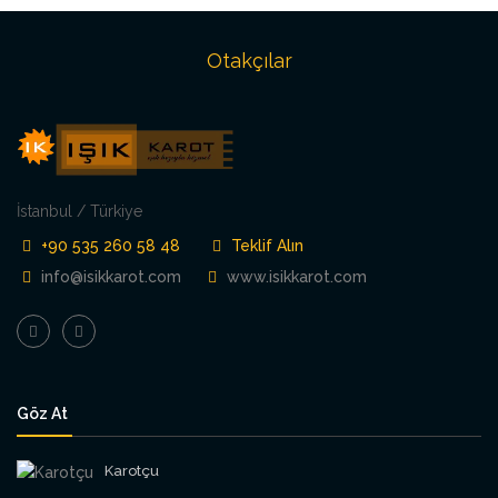
Otakçılar
İstanbul / Türkiye
+90 535 260 58 48
Teklif Alın
info@isikkarot.com
www.isikkarot.com
Göz At
Karotçu