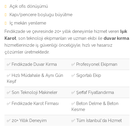
Açık ofis dönüşümü
Kapı/pencere boşluğu büyütme
İç mekân yenileme
Fındıkzade ve çevresinde 20+ yıllık deneyimle hizmet veren
Işık
Karot
, son teknoloji ekipmanları ve uzman ekibi ile
duvar kırma
hizmetlerinizde iş güvenliği önceliğiyle, hızlı ve hasarsız
çözümler üretmektedir.
✅ Fındıkzade Duvar Kırma
✅ Profesyonel Ekipman
✅ Hızlı Müdahale & Aynı Gün
✅ Sigortalı Ekip
Keşif
✅ Son Teknoloji Makineler
✅ Şeffaf Fiyatlandırma
✅ Fındıkzade Karot Firması
✅ Beton Delme & Beton
Kesme
✅ 20+ Yıllık Deneyim
✅ Tüm İstanbul'da Hizmet