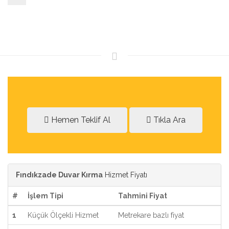
Hemen Teklif Al
Tıkla Ara
Fındıkzade Duvar Kırma
Hizmet Fiyatı
#
İşlem Tipi
Tahmini Fiyat
1
Küçük Ölçekli Hizmet
Metrekare bazlı fiyat