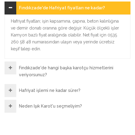
Fındıkzade'de Hafriyat fiyatları ne kadar?
Hafriyat fiyatları; işin kapsamına, çapına, beton kalınlığına
ve demir donatı oranına göre değişir. Küçük ölçekli işler
Kamyon bazlı fiyat aralığında olabilir. Net fiyat için 0535
260 58 48 numarasından ulaşın veya yerinde ücretsiz
keşif talep edin.
Fındıkzade'de hangi başka karotçu hizmetlerini
veriyorsunuz?
Hafriyat işlemi ne kadar sürer?
Neden Işık Karot'u seçmeliyim?