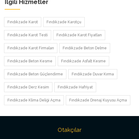
İlgili Hizmetler
Fındıkzade Karot
Fındıkzade Karotçu
Fındıkzade Karot Testi
Fındıkzade Karot Fiyatları
Fındıkzade Karot Firmaları
Fındıkzade Beton Delme
Fındıkzade Beton Kesme
Fındıkzade Asfalt Kesme
Fındıkzade Beton Güçlendirme
Fındıkzade Duvar Kırma
Fındıkzade Derz Kesim
Fındıkzade Hafriyat
Fındıkzade Klima Deliği Açma
Fındıkzade Drenaj Kuyusu Açma
Otakçılar