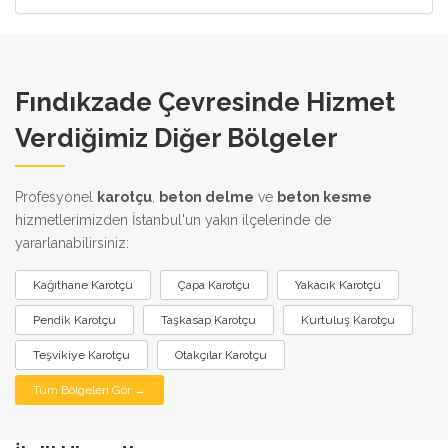
Fındıkzade Çevresinde Hizmet
Verdiğimiz Diğer Bölgeler
Profesyonel
karotçu
,
beton delme
ve
beton kesme
hizmetlerimizden İstanbul'un yakın ilçelerinde de
yararlanabilirsiniz:
Kağıthane Karotçu
Çapa Karotçu
Yakacık Karotçu
Pendik Karotçu
Taşkasap Karotçu
Kurtuluş Karotçu
Teşvikiye Karotçu
Otakçılar Karotçu
Tüm Bölgeleri Gör →