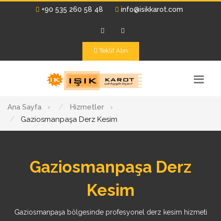
+90 535 260 58 48
info@isikkarot.com
Teklif Alın
Ana Sayfa
›
Hizmetler
›
Gaziosmanpaşa Derz Kesim
Gaziosmanpaşa Derz
Kesim
Gaziosmanpaşa bölgesinde profesyonel derz kesim hizmeti