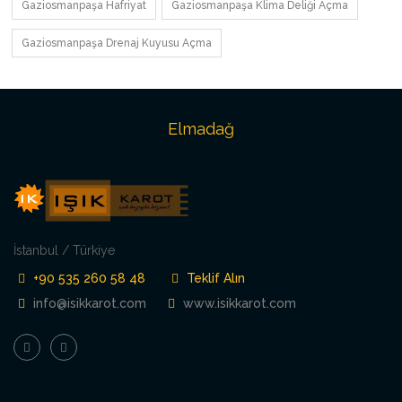
Gaziosmanpaşa Hafriyat
Gaziosmanpaşa Klima Deliği Açma
Gaziosmanpaşa Drenaj Kuyusu Açma
Elmadağ
İstanbul / Türkiye
+90 535 260 58 48
Teklif Alın
info@isikkarot.com
www.isikkarot.com