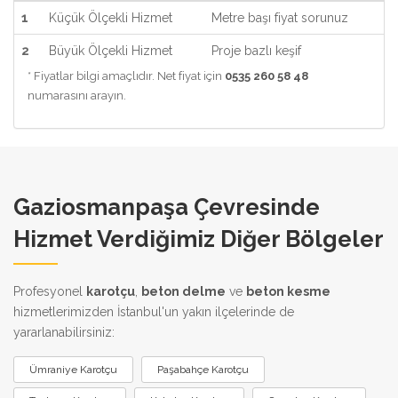
1
Küçük Ölçekli Hizmet
Metre başı fiyat sorunuz
2
Büyük Ölçekli Hizmet
Proje bazlı keşif
* Fiyatlar bilgi amaçlıdır. Net fiyat için
0535 260 58 48
numarasını arayın.
Gaziosmanpaşa Çevresinde
Hizmet Verdiğimiz Diğer Bölgeler
Profesyonel
karotçu
,
beton delme
ve
beton kesme
hizmetlerimizden İstanbul'un yakın ilçelerinde de
yararlanabilirsiniz:
Ümraniye Karotçu
Paşabahçe Karotçu