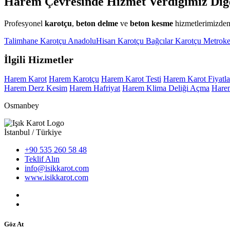
Harem Çevresinde Hizmet Verdiğimiz Diğ
Profesyonel
karotçu
,
beton delme
ve
beton kesme
hizmetlerimizden 
Talimhane Karotçu
AnadoluHisarı Karotçu
Bağcılar Karotçu
Metroke
İlgili Hizmetler
Harem Karot
Harem Karotçu
Harem Karot Testi
Harem Karot Fiyatla
Harem Derz Kesim
Harem Hafriyat
Harem Klima Deliği Açma
Hare
Osmanbey
İstanbul / Türkiye
+90 535 260 58 48
Teklif Alın
info@isikkarot.com
www.isikkarot.com
Göz At