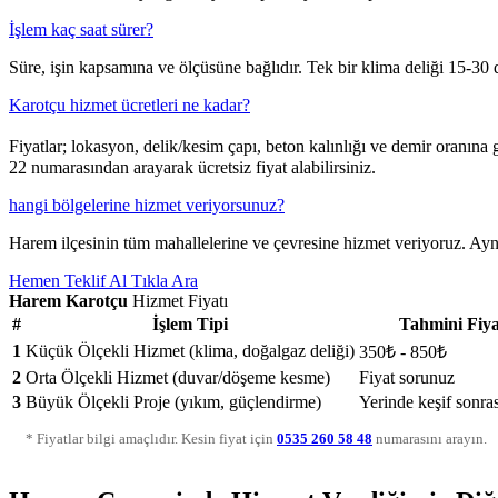
İşlem kaç saat sürer?
Süre, işin kapsamına ve ölçüsüne bağlıdır. Tek bir klima deliği 15-30 d
Karotçu hizmet ücretleri ne kadar?
Fiyatlar; lokasyon, delik/kesim çapı, beton kalınlığı ve demir oranına
22 numarasından arayarak ücretsiz fiyat alabilirsiniz.
hangi bölgelerine hizmet veriyorsunuz?
Harem ilçesinin tüm mahallelerine ve çevresine hizmet veriyoruz. Aynı
Hemen Teklif Al
Tıkla Ara
Harem Karotçu
Hizmet Fiyatı
#
İşlem Tipi
Tahmini Fiya
1
Küçük Ölçekli Hizmet (klima, doğalgaz deliği)
350₺ - 850₺
2
Orta Ölçekli Hizmet (duvar/döşeme kesme)
Fiyat sorunuz
3
Büyük Ölçekli Proje (yıkım, güçlendirme)
Yerinde keşif sonras
* Fiyatlar bilgi amaçlıdır. Kesin fiyat için
0535 260 58 48
numarasını arayın.