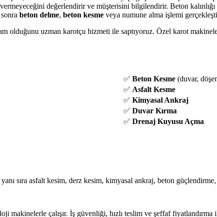
 vermeyeceğini değerlendirir ve müşterisini bilgilendirir. Beton kalınlı
n sonra
beton delme
,
beton kesme
veya numune alma işlemi gerçekleştir
am olduğunu uzman karotçu hizmeti ile saptıyoruz. Özel karot makineler
✅
Beton Kesme
(duvar, döşe
✅
Asfalt Kesme
✅
Kimyasal Ankraj
✅
Duvar Kırma
✅
Drenaj Kuyusu Açma
anı sıra asfalt kesim, derz kesim, kimyasal ankraj, beton güçlendirme,
ji makinelerle çalışır. İş güvenliği, hızlı teslim ve şeffaf fiyatlandırma