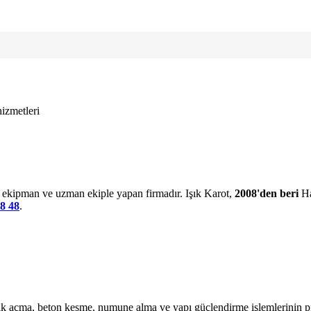
izmetleri
l ekipman ve uzman ekiple yapan firmadır. Işık Karot,
2008'den beri
Ha
8 48
.
lik açma, beton kesme, numune alma ve yapı güçlendirme işlemlerinin pr