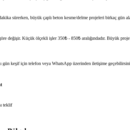
akika sürerken, büyük çaplı beton kesme/delme projeleri birkaç gün alabi
 göre değişir. Küçük ölçekli işler 350₺ - 850₺ aralığındadır. Büyük proj
 gün keşif için telefon veya WhatsApp üzerinden iletişime geçebilirsini
t
ı teklif