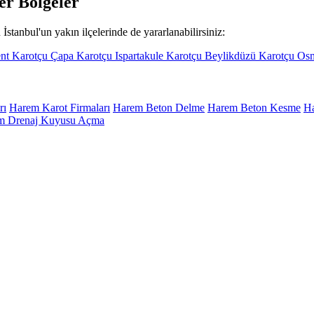
er Bölgeler
İstanbul'un yakın ilçelerinde de yararlanabilirsiniz:
nt Karotçu
Çapa Karotçu
Ispartakule Karotçu
Beylikdüzü Karotçu
Osm
rı
Harem Karot Firmaları
Harem Beton Delme
Harem Beton Kesme
Ha
m Drenaj Kuyusu Açma