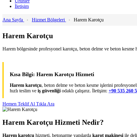
Ürünler
İletişim
Ana Sayfa
›
Hizmet Bölgeleri
›
Harem Karotçu
Harem Karotçu
Harem bölgesinde profesyonel karotçu, beton delme ve beton kesme h
Kısa Bilgi: Harem Karotçu Hizmeti
Harem karotçu
, beton delme ve beton kesme işlerini profesyone
hızlı teslim ve
iş güvenliği
odaklı çalışırız. İletişim:
+90 535 260 5
Hemen Teklif Al
Tıkla Ara
Harem Karotçu Hizmeti Nedir?
Harem karotçu
hizmeti, betonarme yapılarda
karot makinesi
ile de