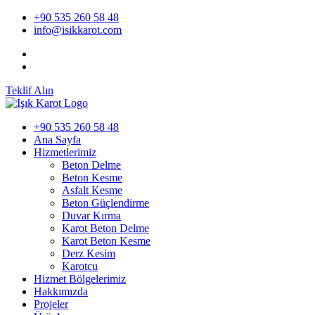
+90 535 260 58 48
info@isikkarot.com
Teklif Alın
+90 535 260 58 48
Ana Sayfa
Hizmetlerimiz
Beton Delme
Beton Kesme
Asfalt Kesme
Beton Güçlendirme
Duvar Kırma
Karot Beton Delme
Karot Beton Kesme
Derz Kesim
Karotcu
Hizmet Bölgelerimiz
Hakkımızda
Projeler