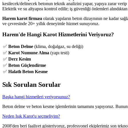
kesilecek/delinecek betonun teknik analizini yapar, yapıya zarar verip
Elektrik ve su altyapısı kontrol edilir; iş güvenliği önlemleri alındıkta
Harem karot firması
olarak yapıların beton dizaynının ne kadar sağl
ve çevresinde 20+ yıllık deneyimle hizmet sunuyoruz.
Harem'de Hangi Karot Hizmetlerini Veriyoruz?
✅
Beton Delme
(klima, doğalgaz, su deliği)
✅
Karot Numune Alma
(yapı testi)
✅
Derz Kesim
✅
Beton Güçlendirme
✅
Halatlı Beton Kesme
Sık Sorulan Sorular
Başka hangi hizmetleri veriyorsunuz?
Beton delme ve beton kesme işlemlerinin tamamını yapıyoruz. Bunun y
Neden Işık Karot'u seçmeliyim?
2008'den beri faaliyet gösteriyoruz, profesyonel ekiplerimiz son teknolo