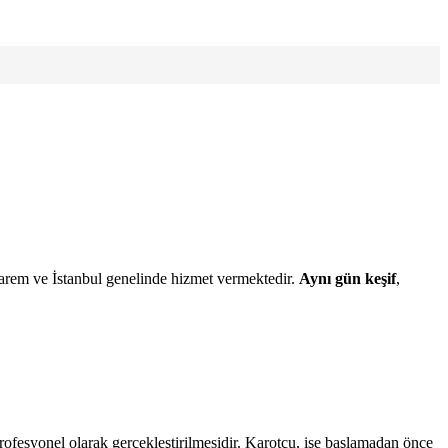
rem ve İstanbul genelinde hizmet vermektedir.
Aynı gün keşif
,
ofesyonel olarak gerçekleştirilmesidir. Karotçu, işe başlamadan önce