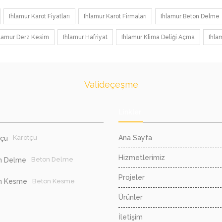
Ihlamur Karot Fiyatları
Ihlamur Karot Firmaları
Ihlamur Beton Delme
hlamur Derz Kesim
Ihlamur Hafriyat
Ihlamur Klima Deliği Açma
Ihla
Valideçeşme
Linkler
Karotçu
Ana Sayfa
Hizmetlerimiz
Beton Delme
Projeler
Beton Kesme
Ürünler
İletişim