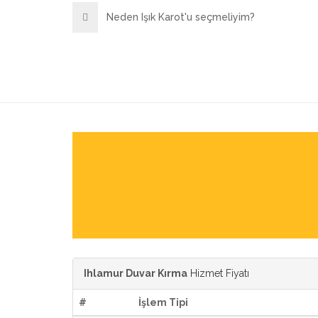
Neden Işık Karot'u seçmeliyim?
Ihlamur Duvar Kırma
Hizmet Fiyatı
#
İşlem Tipi