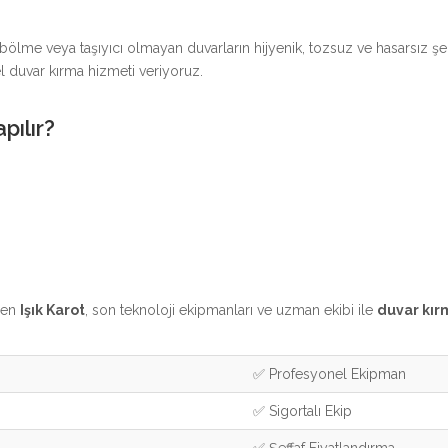
 bölme veya taşıyıcı olmayan duvarların hijyenik, tozsuz ve hasarsız ş
l duvar kırma hizmeti veriyoruz.
pılır?
eren
Işık Karot
, son teknoloji ekipmanları ve uzman ekibi ile
duvar kır
✅ Profesyonel Ekipman
✅ Sigortalı Ekip
✅ Şeffaf Fiyatlandırma