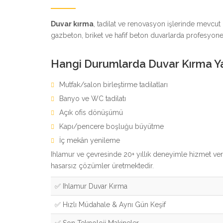
Duvar kırma
, tadilat ve renovasyon işlerinde mevcut
gazbeton, briket ve hafif beton duvarlarda profesyone
Hangi Durumlarda Duvar Kırma Ya
Mutfak/salon birleştirme tadilatları
Banyo ve WC tadilatı
Açık ofis dönüşümü
Kapı/pencere boşluğu büyütme
İç mekân yenileme
Ihlamur ve çevresinde 20+ yıllık deneyimle hizmet v
hasarsız çözümler üretmektedir.
✅ Ihlamur Duvar Kırma
✅ Hızlı Müdahale & Aynı Gün Keşif
✅ Son Teknoloji Makineler