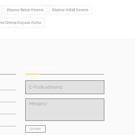
Ihlamur Beton Kesme
Ihlamur Asfalt Kesme
mur Drenaj Kuyusu Açma
Hızlı Bağlantı
E-
Posta
adresiniz
Mesajınız
Gönder