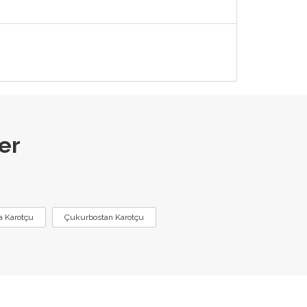
er
:
a Karotçu
Çukurbostan Karotçu