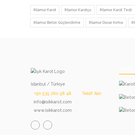
Ihlamur Karot
Ihlamur Karotçu
Ihlamur Karot Testi
Ihlamur Beton Güçlendirme
Ihlamur Duvar Kırma
I
Göz At
İstanbul / Türkiye
+90 535 260 58 48
Teklif Alın
info@isikkarot.com
www.isikkarot.com