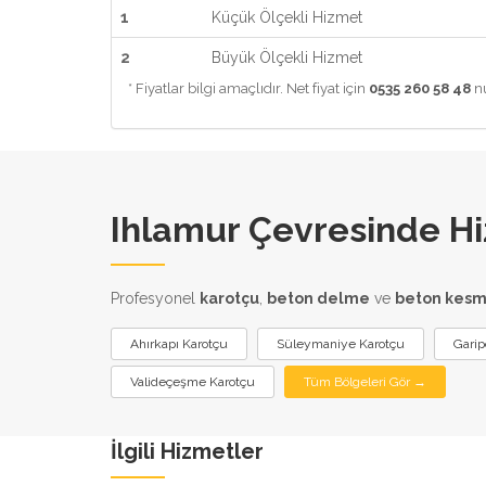
1
Küçük Ölçekli Hizmet
2
Büyük Ölçekli Hizmet
* Fiyatlar bilgi amaçlıdır. Net fiyat için
0535 260 58 48
nu
Ihlamur Çevresinde Hi
Profesyonel
karotçu
,
beton delme
ve
beton kes
Ahırkapı Karotçu
Süleymaniye Karotçu
Garip
Valideçeşme Karotçu
Tüm Bölgeleri Gör →
İlgili Hizmetler