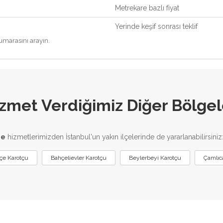
Metrekare bazlı fiyat
Yerinde keşif sonrası teklif
marasını arayın.
zmet Verdiğimiz Diğer Bölgel
me
hizmetlerimizden İstanbul'un yakın ilçelerinde de yararlanabilirsiniz
çe Karotçu
Bahçelievler Karotçu
Beylerbeyi Karotçu
Çamlıc