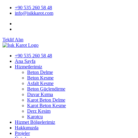
+90 535 260 58 48
info@isikkarot.com
Teklif Alın
+90 535 260 58 48
Ana Sayfa
Hizmetlerimiz
Beton Delme
Beton Kesme
Asfalt Kesme
Beton Güçlendirme
Duvar Kırma
Karot Beton Delme
Karot Beton Kesme
Derz Kesim
Karotcu
Hizmet Bölgelerimiz
Hakkımızda
Projeler