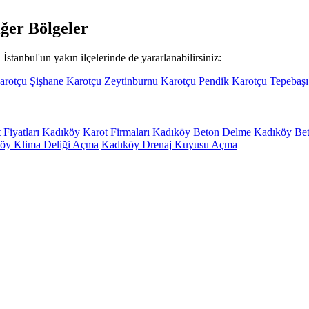
ğer Bölgeler
İstanbul'un yakın ilçelerinde de yararlanabilirsiniz:
arotçu
Şişhane Karotçu
Zeytinburnu Karotçu
Pendik Karotçu
Tepebaş
Fiyatları
Kadıköy Karot Firmaları
Kadıköy Beton Delme
Kadıköy Be
öy Klima Deliği Açma
Kadıköy Drenaj Kuyusu Açma