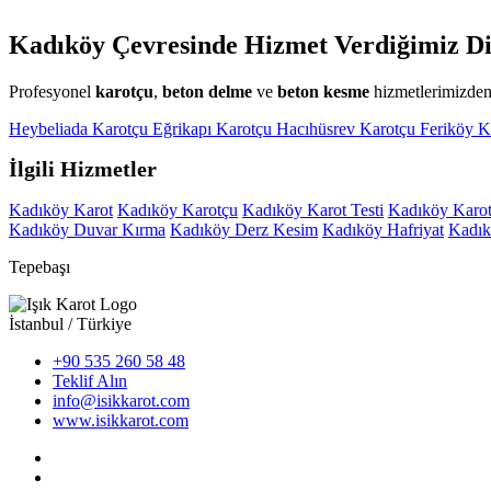
Kadıköy Çevresinde Hizmet Verdiğimiz Di
Profesyonel
karotçu
,
beton delme
ve
beton kesme
hizmetlerimizden 
Heybeliada Karotçu
Eğrikapı Karotçu
Hacıhüsrev Karotçu
Feriköy K
İlgili Hizmetler
Kadıköy Karot
Kadıköy Karotçu
Kadıköy Karot Testi
Kadıköy Karot 
Kadıköy Duvar Kırma
Kadıköy Derz Kesim
Kadıköy Hafriyat
Kadık
Tepebaşı
İstanbul / Türkiye
+90 535 260 58 48
Teklif Alın
info@isikkarot.com
www.isikkarot.com