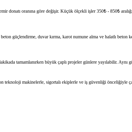
 demir donatı oranına göre değişir. Küçük ölçekli işler 350₺ - 850₺ aral
, beton güçlendirme, duvar kırma, karot numune alma ve halatlı beton 
kikada tamamlanırken büyük çaplı projeler günlere yayılabilir. Aynı gün
eknoloji makinelerle, sigortalı ekiplerle ve iş güvenliği önceliğiyle çalı