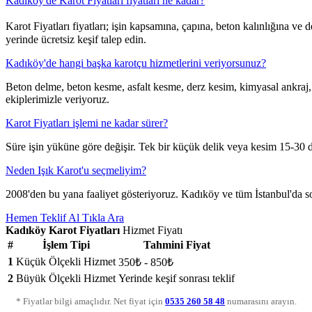
Kadıköy'de Karot Fiyatları fiyatları ne kadar?
Karot Fiyatları fiyatları; işin kapsamına, çapına, beton kalınlığına ve
yerinde ücretsiz keşif talep edin.
Kadıköy'de hangi başka karotçu hizmetlerini veriyorsunuz?
Beton delme, beton kesme, asfalt kesme, derz kesim, kimyasal ankraj
ekiplerimizle veriyoruz.
Karot Fiyatları işlemi ne kadar sürer?
Süre işin yüküne göre değişir. Tek bir küçük delik veya kesim 15-30 da
Neden Işık Karot'u seçmeliyim?
2008'den bu yana faaliyet gösteriyoruz. Kadıköy ve tüm İstanbul'da son t
Hemen Teklif Al
Tıkla Ara
Kadıköy Karot Fiyatları
Hizmet Fiyatı
#
İşlem Tipi
Tahmini Fiyat
1
Küçük Ölçekli Hizmet
350₺ - 850₺
2
Büyük Ölçekli Hizmet
Yerinde keşif sonrası teklif
* Fiyatlar bilgi amaçlıdır. Net fiyat için
0535 260 58 48
numarasını arayın.