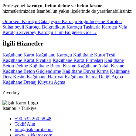
Profesyonel
karotçu
,
beton delme
ve
beton kesme
hizmetlerimizden İstanbul'un yakın ilçelerinde de yararlanabilirsiniz:
Onurkent Karotçu
Çatalçeşme Karotçu
Söğütlüçeşme Karotçu
Sultanbeyli Karotçu
Belgradkapı Karotçu
Taşlıtarla Karotçu
Vefa
Karotçu
Ziverbey Karotçu
Tüm Bölgeleri Gör →
İlgili Hizmetler
Kağıthane Karot
Kağıthane Karotçu
Kağıthane Karot Testi
Kağıthane Karot Fiyatları
Kağıthane Karot Firmaları
Kağıthane
Beton Delme
Kağıthane Beton Kesme
Kağıthane Asfalt Kesme
Kağıthane Beton Güçlendirme
Kağıthane Duvar Kırma
Kağıthane
Derz Kesim
Kağıthane Hafriyat
Kağıthane Klima Deliği Açma
Kağıthane Drenaj Kuyusu Açma
Ziverbey
İstanbul / Türkiye
+90 535 260 58 48
Teklif Alın
info@isikkarot.com
www.isikkarot.com