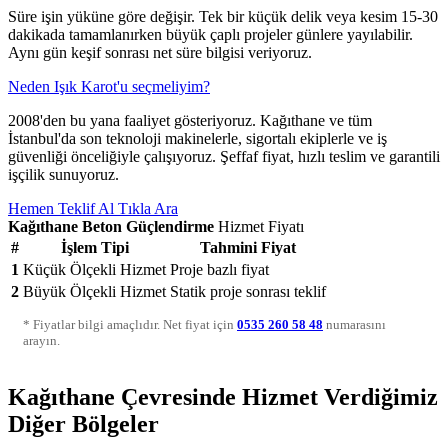
Süre işin yüküne göre değişir. Tek bir küçük delik veya kesim 15-30
dakikada tamamlanırken büyük çaplı projeler günlere yayılabilir.
Aynı gün keşif sonrası net süre bilgisi veriyoruz.
Neden Işık Karot'u seçmeliyim?
2008'den bu yana faaliyet gösteriyoruz. Kağıthane ve tüm
İstanbul'da son teknoloji makinelerle, sigortalı ekiplerle ve iş
güvenliği önceliğiyle çalışıyoruz. Şeffaf fiyat, hızlı teslim ve garantili
işçilik sunuyoruz.
Hemen Teklif Al
Tıkla Ara
Kağıthane Beton Güçlendirme
Hizmet Fiyatı
#
İşlem Tipi
Tahmini Fiyat
1
Küçük Ölçekli Hizmet
Proje bazlı fiyat
2
Büyük Ölçekli Hizmet
Statik proje sonrası teklif
* Fiyatlar bilgi amaçlıdır. Net fiyat için
0535 260 58 48
numarasını
arayın.
Kağıthane Çevresinde Hizmet Verdiğimiz
Diğer Bölgeler