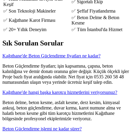
✅ Sigortalı Ekip
Keşif
✅ Son Teknoloji Makineler
✅ Şeffaf Fiyatlandırma
✅ Beton Delme & Beton
✅ Kağıthane Karot Firması
Kesme
✅ 20+ Yıllık Deneyim
✅ Tüm İstanbul'da Hizmet
Sık Sorulan Sorular
Kağıthane'de Beton Güçlendirme fiyatları ne kadar?
Beton Güçlendirme fiyatları; işin kapsamına, çapına, beton
kalınlığına ve demir donatı oranına göre değişir. Küçük ölçekli işler
Proje bazlı fiyat aralığında olabilir. Net fiyat için 0535 260 58 48
numarasından ulaşın veya yerinde ücretsiz keşif talep edin.
Kağıthane'de hangi başka karotçu hizmetlerini veriyorsunuz?
Beton delme, beton kesme, asfalt kesme, derz kesim, kimyasal
ankraj, beton güçlendirme, duvar kırma, karot numune alma ve
halatlı beton kesme gibi tüm karotçu hizmetlerini Kağıthane
bölgesinde profesyonel ekiplerimizle veriyoruz.
Beton Güçlendirme işlemi ne kadar sürer?