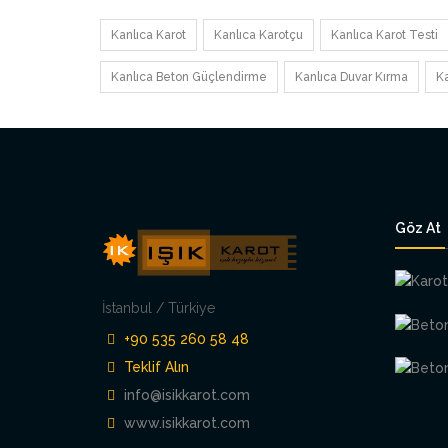
Kanlıca Karot
Kanlıca Karotçu
Kanlıca Karot Testi
Kanlıca Beton Güçlendirme
Kanlıca Duvar Kırma
K
Göz At
İstanbul / Türkiye
+90 535 260 58 48
Teklif Alın
info@isikkarot.com
www.isikkarot.com