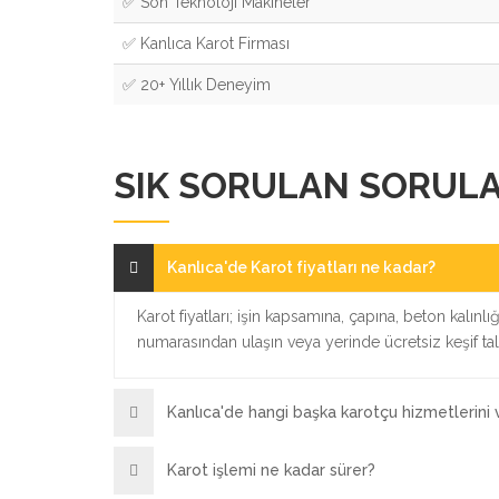
✅ Son Teknoloji Makineler
✅ Kanlıca Karot Firması
✅ 20+ Yıllık Deneyim
SIK SORULAN SORUL
Kanlıca'de Karot fiyatları ne kadar?
Karot fiyatları; işin kapsamına, çapına, beton kalınl
numarasından ulaşın veya yerinde ücretsiz keşif ta
Kanlıca'de hangi başka karotçu hizmetlerini
Karot işlemi ne kadar sürer?