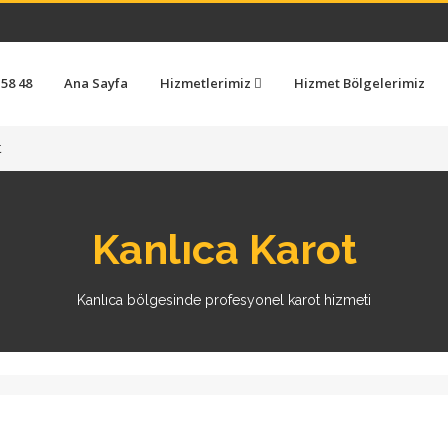
 58 48
Ana Sayfa
Hizmetlerimiz
Hizmet Bölgelerimiz
t
Kanlıca Karot
Kanlıca bölgesinde profesyonel karot hizmeti