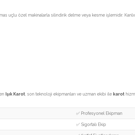
elmas uçlu özel makinalarla silindirik delme veya kesme işlemidir. Kan
ren
Işık Karot
, son teknoloji ekipmanları ve uzman ekibi ile
karot
hizme
✅ Profesyonel Ekipman
✅ Sigortalı Ekip