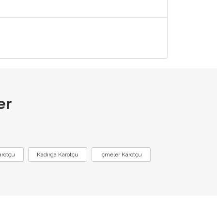
er
:
arotçu
Kadırga Karotçu
İçmeler Karotçu