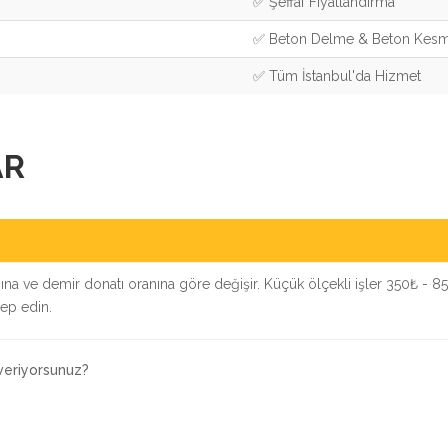
✅ Şeffaf Fiyatlandırma
✅ Beton Delme & Beton Kes
✅ Tüm İstanbul'da Hizmet
AR
ığına ve demir donatı oranına göre değişir. Küçük ölçekli işler 350₺ - 85
lep edin.
 veriyorsunuz?