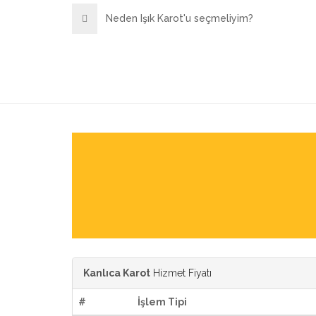
Neden Işık Karot'u seçmeliyim?
Kanlıca Karot
Hizmet Fiyatı
#
İşlem Tipi