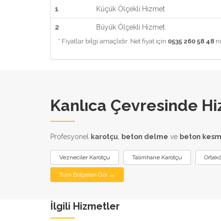
1
Küçük Ölçekli Hizmet
2
Büyük Ölçekli Hizmet
* Fiyatlar bilgi amaçlıdır. Net fiyat için
0535 260 58 48
nu
Kanlıca Çevresinde Hi
Profesyonel
karotçu
,
beton delme
ve
beton kes
Vezneciler Karotçu
Talimhane Karotçu
Ortak
Tüm Bölgeleri Gör →
İlgili Hizmetler