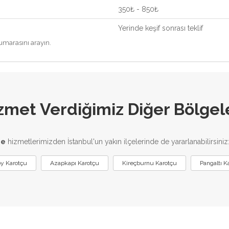
350₺ - 850₺
Yerinde keşif sonrası teklif
marasını arayın.
zmet Verdiğimiz Diğer Bölgel
me
hizmetlerimizden İstanbul'un yakın ilçelerinde de yararlanabilirsiniz
öy Karotçu
Azapkapı Karotçu
Kireçburnu Karotçu
Pangaltı K