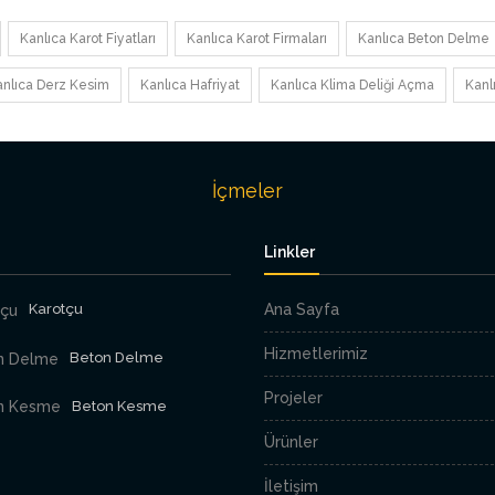
Kanlıca Karot Fiyatları
Kanlıca Karot Firmaları
Kanlıca Beton Delme
anlıca Derz Kesim
Kanlıca Hafriyat
Kanlıca Klima Deliği Açma
Kanl
İçmeler
Linkler
Karotçu
Ana Sayfa
Hizmetlerimiz
Beton Delme
Projeler
Beton Kesme
Ürünler
İletişim