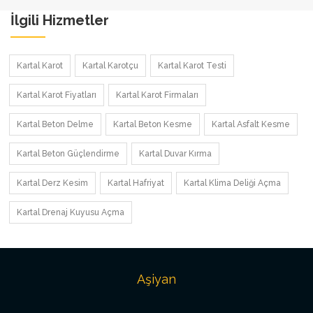
İlgili Hizmetler
Kartal Karot
Kartal Karotçu
Kartal Karot Testi
Kartal Karot Fiyatları
Kartal Karot Firmaları
Kartal Beton Delme
Kartal Beton Kesme
Kartal Asfalt Kesme
Kartal Beton Güçlendirme
Kartal Duvar Kırma
Kartal Derz Kesim
Kartal Hafriyat
Kartal Klima Deliği Açma
Kartal Drenaj Kuyusu Açma
Aşiyan