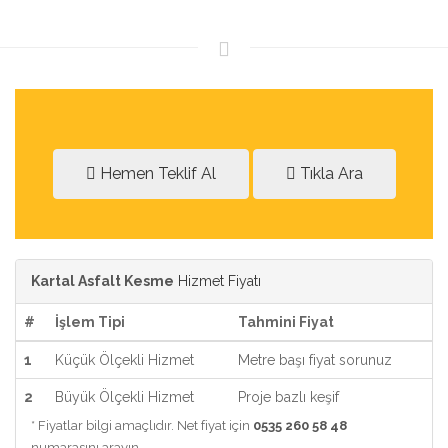
Hemen Teklif Al
Tıkla Ara
Kartal Asfalt Kesme
Hizmet Fiyatı
#
İşlem Tipi
Tahmini Fiyat
1
Küçük Ölçekli Hizmet
Metre başı fiyat sorunuz
2
Büyük Ölçekli Hizmet
Proje bazlı keşif
* Fiyatlar bilgi amaçlıdır. Net fiyat için
0535 260 58 48
numarasını arayın.