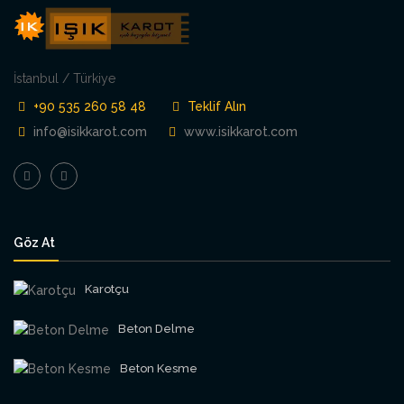
İstanbul / Türkiye
+90 535 260 58 48
Teklif Alın
info@isikkarot.com
www.isikkarot.com
Göz At
Karotçu
Beton Delme
Beton Kesme