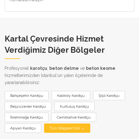
Kartal Çevresinde Hizmet
Verdiğimiz Diğer Bölgeler
Profesyonel
karotçu
,
beton delme
ve
beton kesme
hizmetlerimizden İstanbul'un yakın ilçelerinde de
yararlanabilirsiniz:
Bahçeşehir Karotçu
Kadıköy Karotçu
Şişli Karotçu
Beşyüzevler Karotçu
Kurtuluş Karotçu
İbrahimağa Karotçu
Camlıkahve Karotçu
Aşiyan Karotçu
Tüm Bölgeleri Gör →