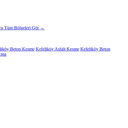
tçu
Tüm Bölgeleri Gör →
liköy Beton Kesme
Kefeliköy Asfalt Kesme
Kefeliköy Beton
Açma