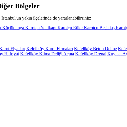
iğer Bölgeler
İstanbul'un yakın ilçelerinde de yararlanabilirsiniz:
çu
Küçüklanga Karotçu
Yenikapı Karotçu
Etiler Karotçu
Beşiktaş Karo
arot Fiyatları
Kefeliköy Karot Firmaları
Kefeliköy Beton Delme
Kefe
öy Hafriyat
Kefeliköy Klima Deliği Açma
Kefeliköy Drenaj Kuyusu 