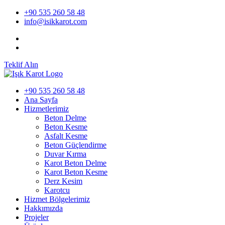
+90 535 260 58 48
info@isikkarot.com
Teklif Alın
+90 535 260 58 48
Ana Sayfa
Hizmetlerimiz
Beton Delme
Beton Kesme
Asfalt Kesme
Beton Güçlendirme
Duvar Kırma
Karot Beton Delme
Karot Beton Kesme
Derz Kesim
Karotcu
Hizmet Bölgelerimiz
Hakkımızda
Projeler