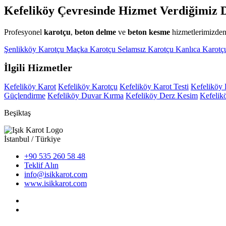
Kefeliköy Çevresinde Hizmet Verdiğimiz D
Profesyonel
karotçu
,
beton delme
ve
beton kesme
hizmetlerimizden 
Şenlikköy Karotçu
Maçka Karotçu
Selamsız Karotçu
Kanlıca Karot
İlgili Hizmetler
Kefeliköy Karot
Kefeliköy Karotçu
Kefeliköy Karot Testi
Kefeliköy K
Güçlendirme
Kefeliköy Duvar Kırma
Kefeliköy Derz Kesim
Kefelik
Beşiktaş
İstanbul / Türkiye
+90 535 260 58 48
Teklif Alın
info@isikkarot.com
www.isikkarot.com