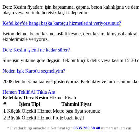
Derz Kesim fiyatları; işin kapsamına, çapına, beton kalınlığına ve dem
ulaşın veya yerinde ücretsiz keşif talep edin.
Kefeliköy'de hangi başka karotçu hizmetlerini veriyorsunuz?
Beton delme, beton kesme, asfalt kesme, derz kesim, kimyasal ankraj,
ekiplerimizle veriyoruz.
Derz Kesim işlemi ne kadar sürer?
Süre işin yüküne göre değişir. Tek bir küçük delik veya kesim 15-30 da
Neden Işık Karot'u seçmeliyim?
2008'den bu yana faaliyet gösteriyoruz. Kefeliköy ve tüm İstanbul'da son
Hemen Teklif Al
Tıkla Ara
Kefeliköy Derz Kesim
Hizmet Fiyatı
#
İşlem Tipi
Tahmini Fiyat
1
Küçük Ölçekli Hizmet
Metre başı fiyat sorunuz
2
Büyük Ölçekli Hizmet
Proje bazlı keşif
* Fiyatlar bilgi amaçlıdır. Net fiyat için
0535 260 58 48
numarasını arayın.