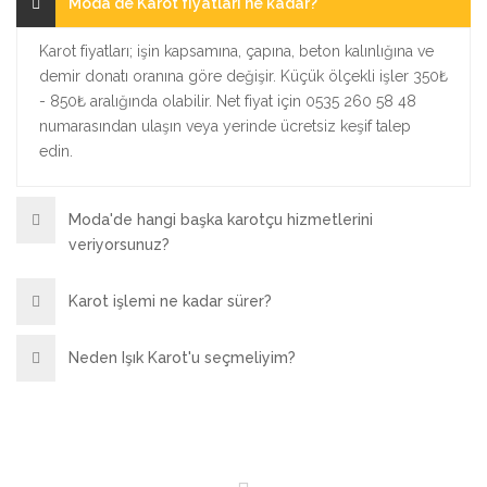
Moda'de Karot fiyatları ne kadar?
Karot fiyatları; işin kapsamına, çapına, beton kalınlığına ve
demir donatı oranına göre değişir. Küçük ölçekli işler 350₺
- 850₺ aralığında olabilir. Net fiyat için 0535 260 58 48
numarasından ulaşın veya yerinde ücretsiz keşif talep
edin.
Moda'de hangi başka karotçu hizmetlerini
veriyorsunuz?
Karot işlemi ne kadar sürer?
Neden Işık Karot'u seçmeliyim?