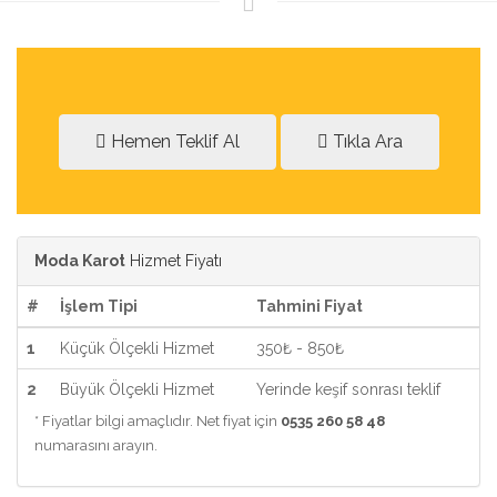
Hemen Teklif Al
Tıkla Ara
Moda Karot
Hizmet Fiyatı
#
İşlem Tipi
Tahmini Fiyat
1
Küçük Ölçekli Hizmet
350₺ - 850₺
2
Büyük Ölçekli Hizmet
Yerinde keşif sonrası teklif
* Fiyatlar bilgi amaçlıdır. Net fiyat için
0535 260 58 48
numarasını arayın.