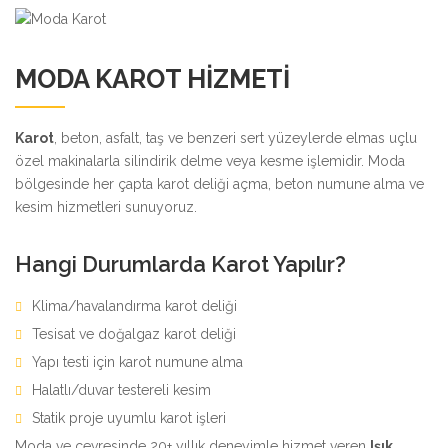
MODA KAROT HIZMETI
Karot
, beton, asfalt, taş ve benzeri sert yüzeylerde elmas uçlu
özel makinalarla silindirik delme veya kesme işlemidir. Moda
bölgesinde her çapta karot deliği açma, beton numune alma ve
kesim hizmetleri sunuyoruz.
Hangi Durumlarda Karot Yapılır?
Klima/havalandırma karot deliği
Tesisat ve doğalgaz karot deliği
Yapı testi için karot numune alma
Halatlı/duvar testereli kesim
Statik proje uyumlu karot işleri
Moda ve çevresinde 20+ yıllık deneyimle hizmet veren
Işık