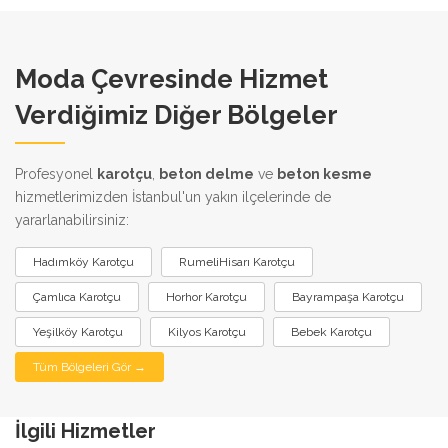
Moda Çevresinde Hizmet
Verdiğimiz Diğer Bölgeler
Profesyonel
karotçu
,
beton delme
ve
beton kesme
hizmetlerimizden İstanbul'un yakın ilçelerinde de
yararlanabilirsiniz:
Hadımköy Karotçu
RumeliHisarı Karotçu
Çamlıca Karotçu
Horhor Karotçu
Bayrampaşa Karotçu
Yeşilköy Karotçu
Kilyos Karotçu
Bebek Karotçu
Tüm Bölgeleri Gör →
İlgili Hizmetler