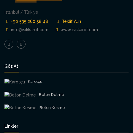
İstanbul / Türkiye
+90 535 260 58 48
Teklif Alın
info@isikkarot.com
www.isikkarot.com
Göz At
Karotçu
Beton Delme
Beton Kesme
Linkler