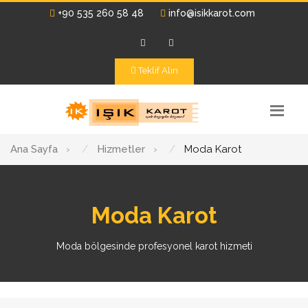
+90 535 260 58 48
info@isikkarot.com
Teklif Alın
Ana Sayfa
›
Hizmetler
›
Moda Karot
Moda Karot
Moda bölgesinde profesyonel karot hizmeti