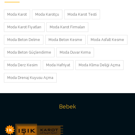
Moda Karot
Moda Karotçu
Moda Karot Testi
Moda Karot Fiyatları
Moda Karot Firmaları
Moda Beton Delme
Moda Beton Kesme
Moda Asfalt Kesme
Moda Beton Güçlendirme
Moda Duvar Kırma
Moda Derz Kesim
Moda Hafriyat
Moda Klima Deliği Açma
Moda Drenaj Kuyusu Açma
Bebek