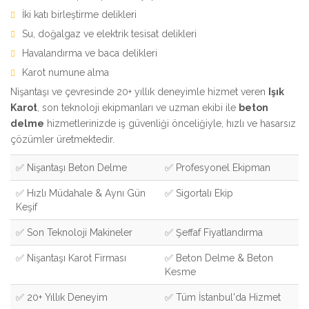
İki katı birleştirme delikleri
Su, doğalgaz ve elektrik tesisat delikleri
Havalandırma ve baca delikleri
Karot numune alma
Nişantaşı ve çevresinde 20+ yıllık deneyimle hizmet veren
Işık
Karot
, son teknoloji ekipmanları ve uzman ekibi ile
beton
delme
hizmetlerinizde iş güvenliği önceliğiyle, hızlı ve hasarsız
çözümler üretmektedir.
✅ Nişantaşı Beton Delme
✅ Profesyonel Ekipman
✅ Hızlı Müdahale & Aynı Gün
✅ Sigortalı Ekip
Keşif
✅ Son Teknoloji Makineler
✅ Şeffaf Fiyatlandırma
✅ Nişantaşı Karot Firması
✅ Beton Delme & Beton
Kesme
✅ 20+ Yıllık Deneyim
✅ Tüm İstanbul'da Hizmet