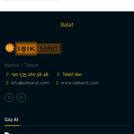
Balat
İstanbul / Türkiye
+90 535 260 58 48
Teklif Alın
info@isikkarot.com
www.isikkarot.com
Göz At