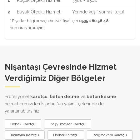
1
Küçük Ölçekli Hizmet
350₺ - 850₺
2
Büyük Ölçekli Hizmet
Yerinde keşif sonrası teklif
* Fiyatlar bilgi amaçlıdır. Net fiyat için
0535 260 58 48
numarasını arayın.
Nişantaşı Çevresinde Hizmet
Verdiğimiz Diğer Bölgeler
Profesyonel
karotçu
,
beton delme
ve
beton kesme
hizmetlerimizden İstanbul'un yakın ilçelerinde de
yararlanabilirsiniz:
Bebek Karotçu
Beşyüzevler Karotçu
Taşlıtarla Karotçu
Horhor Karotçu
Belgradkapı Karotçu