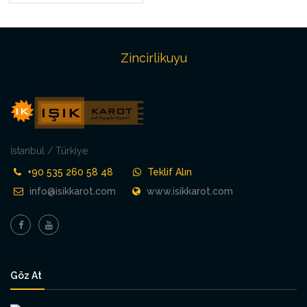
Zincirlikuyu
İstanbul / Türkiye
+90 535 260 58 48
Teklif Alın
info@isikkarot.com
www.isikkarot.com
Göz At