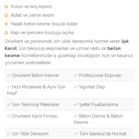
Kolon ve kiriş kesimi
Asfalt ve zemin kesim
Halatlı beton kesme (büyük kütle)
Kapı ve pencere boşluğu açma
Onurkent ve çevresinde 20+ yıllık deneyimle hizmet veren
Işık
Karot
, son teknoloji ekipmanları ve uzman ekibi ile
beton
kesme
hizmetlerinizde iş güvenliği önceliğiyle, hızlı ve hasarsız
çözümler üretmektedir.
✅ Onurkent Beton Kesme
✅ Profesyonel Ekipman
✅ Hızlı Müdahale & Aynı Gün
✅ Sigortalı Ekip
Keşif
✅ Son Teknoloji Makineler
✅ Şeffaf Fiyatlandırma
✅ Onurkent Karot Firması
✅ Beton Delme & Beton
Kesme
✅ 20+ Yıllık Deneyim
✅ Tüm İstanbul'da Hizmet