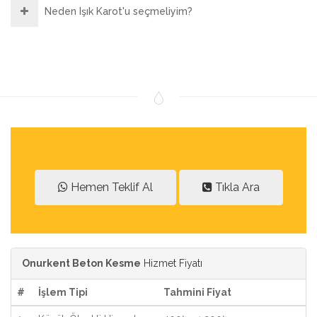
Neden Işık Karot'u seçmeliyim?
Hemen Teklif Al
Tıkla Ara
Onurkent Beton Kesme
Hizmet Fiyatı
#
İşlem Tipi
Tahmini Fiyat