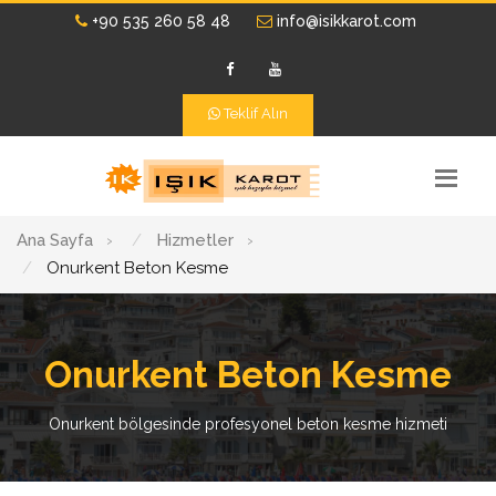
+90 535 260 58 48
info@isikkarot.com
Teklif Alın
Ana Sayfa
›
Hizmetler
›
Onurkent Beton Kesme
Onurkent Beton Kesme
Onurkent bölgesinde profesyonel beton kesme hizmeti