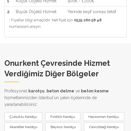
1
Küçük Ölçekli Hizmet
400₺ - 1.200₺
2
Büyük Ölçekli Hizmet
Yerinde keşif sonrası teklif
* Fiyatlar bilgi amaçlıdır. Net fiyat için
0535 260 58 48
numarasını arayın.
Onurkent Çevresinde Hizmet
Verdiğimiz Diğer Bölgeler
Profesyonel
karotçu
,
beton delme
ve
beton kesme
hizmetlerimizden İstanbul'un yakın ilçelerinde de
yararlanabilirsiniz:
Çubuklu Karotçu
Fındıklı Karotçu
Hacıosman Karotçu
Akaretler Karotçu
Beykoz Karotçu
Cevizlibağ Karotçu