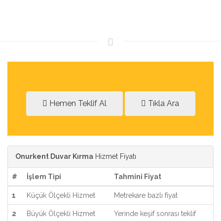
Hemen Teklif Al
Tıkla Ara
Onurkent Duvar Kırma
Hizmet Fiyatı
#
İşlem Tipi
Tahmini Fiyat
1
Küçük Ölçekli Hizmet
Metrekare bazlı fiyat
2
Büyük Ölçekli Hizmet
Yerinde keşif sonrası teklif