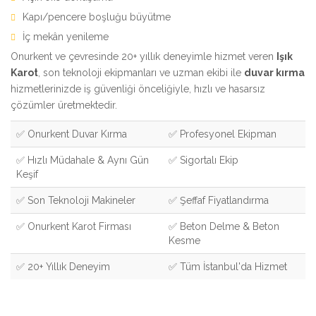
Kapı/pencere boşluğu büyütme
İç mekân yenileme
Onurkent ve çevresinde 20+ yıllık deneyimle hizmet veren
Işık
Karot
, son teknoloji ekipmanları ve uzman ekibi ile
duvar kırma
hizmetlerinizde iş güvenliği önceliğiyle, hızlı ve hasarsız
çözümler üretmektedir.
✅ Onurkent Duvar Kırma
✅ Profesyonel Ekipman
✅ Hızlı Müdahale & Aynı Gün
✅ Sigortalı Ekip
Keşif
✅ Son Teknoloji Makineler
✅ Şeffaf Fiyatlandırma
✅ Onurkent Karot Firması
✅ Beton Delme & Beton
Kesme
✅ 20+ Yıllık Deneyim
✅ Tüm İstanbul'da Hizmet