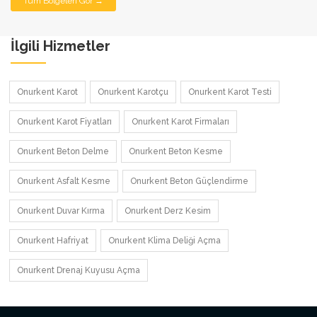
Tüm Bölgeleri Gör →
İlgili Hizmetler
Onurkent Karot
Onurkent Karotçu
Onurkent Karot Testi
Onurkent Karot Fiyatları
Onurkent Karot Firmaları
Onurkent Beton Delme
Onurkent Beton Kesme
Onurkent Asfalt Kesme
Onurkent Beton Güçlendirme
Onurkent Duvar Kırma
Onurkent Derz Kesim
Onurkent Hafriyat
Onurkent Klima Deliği Açma
Onurkent Drenaj Kuyusu Açma