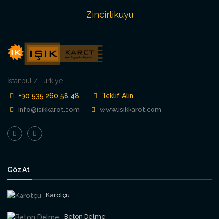
Zincirlikuyu
İstanbul / Türkiye
+90 535 260 58 48
Teklif Alın
info@isikkarot.com
www.isikkarot.com
Göz At
Karotçu
Beton Delme