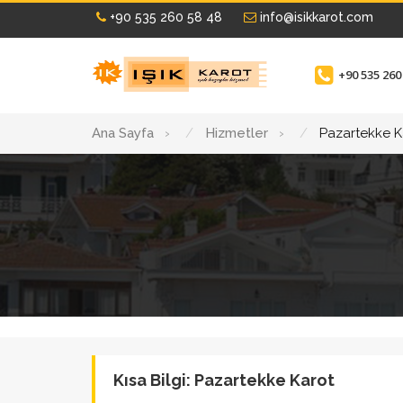
+90 535 260 58 48
info@isikkarot.com
+90 535 260
Ana Sayfa
›
Hizmetler
›
Pazartekke K
Kısa Bilgi: Pazartekke Karot