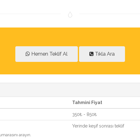
Hemen Teklif Al
Tıkla Ara
Tahmini Fiyat
350₺ - 850₺
Yerinde keşif sonrası teklif
marasını arayın.