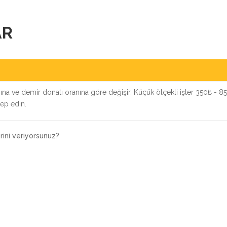
AR
ığına ve demir donatı oranına göre değişir. Küçük ölçekli işler 350₺ - 85
lep edin.
ini veriyorsunuz?