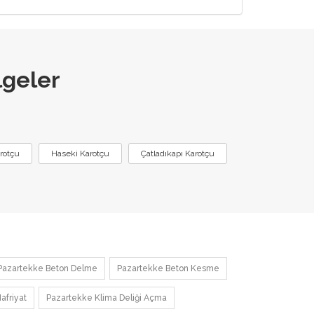
lgeler
:
rotçu
Haseki Karotçu
Çatladıkapı Karotçu
Pazartekke Beton Delme
Pazartekke Beton Kesme
afriyat
Pazartekke Klima Deliği Açma