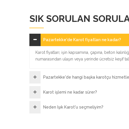
SIK SORULAN SORUL
Pazartekke'de Karot fiyatları ne kadar?
Karot fiyatları; işin kapsamına, çapına, beton kalınl
numarasından ulaşın veya yerinde ücretsiz keşif ta
Pazartekke'de hangi başka karotçu hizmetler
Karot işlemi ne kadar sürer?
Neden Işık Karot'u seçmeliyim?