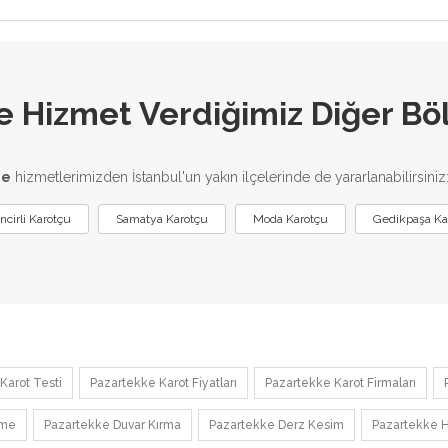
 Hizmet Verdiğimiz Diğer Bö
me
hizmetlerimizden İstanbul'un yakın ilçelerinde de yararlanabilirsiniz
incirli Karotçu
Samatya Karotçu
Moda Karotçu
Gedikpaşa Ka
Karot Testi
Pazartekke Karot Fiyatları
Pazartekke Karot Firmaları
rme
Pazartekke Duvar Kırma
Pazartekke Derz Kesim
Pazartekke H