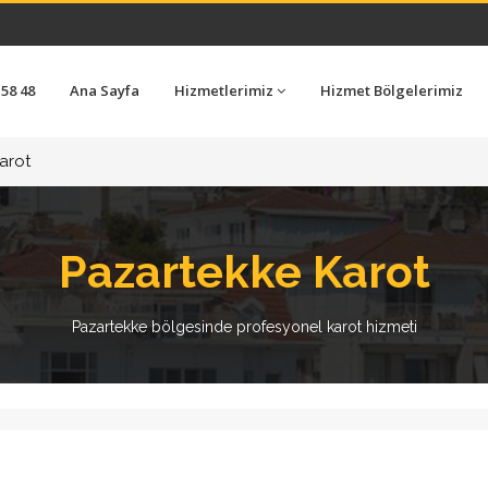
 58 48
Ana Sayfa
Hizmetlerimiz
Hizmet Bölgelerimiz
arot
Pazartekke Karot
Pazartekke bölgesinde profesyonel karot hizmeti