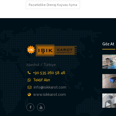
Pazartekke Drenaj Kuyusu Açma
Göz At
İstanbul / Türkiye
+90 535 260 58 48
Teklif Alın
info@isikkarot.com
www.isikkarot.com