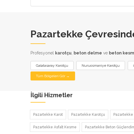
Pazartekke Çevresinde
Profesyonel
karotçu
,
beton delme
ve
beton kes
Galatasaray Karotçu
Nuruosmaniye Karotçu
Tüm Bölgeleri Gör →
İlgili Hizmetler
Pazartekke Karot
Pazartekke Karotçu
Pazartekke 
Pazartekke Asfalt Kesme
Pazartekke Beton Güçlendi