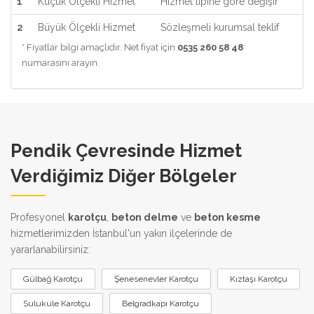
1
Küçük Ölçekli Hizmet
Hizmet tipine göre değişir
2
Büyük Ölçekli Hizmet
Sözleşmeli kurumsal teklif
* Fiyatlar bilgi amaçlıdır. Net fiyat için
0535 260 58 48
numarasını arayın.
Pendik Çevresinde Hizmet
Verdiğimiz Diğer Bölgeler
Profesyonel
karotçu
,
beton delme
ve
beton kesme
hizmetlerimizden İstanbul'un yakın ilçelerinde de
yararlanabilirsiniz:
Gülbağ Karotçu
Şenesenevler Karotçu
Kıztaşı Karotçu
Sulukule Karotçu
Belgradkapı Karotçu