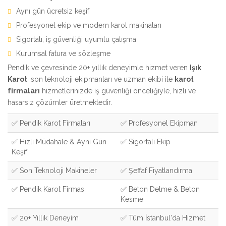
Aynı gün ücretsiz keşif
Profesyonel ekip ve modern karot makinaları
Sigortalı, iş güvenliği uyumlu çalışma
Kurumsal fatura ve sözleşme
Pendik ve çevresinde 20+ yıllık deneyimle hizmet veren
Işık
Karot
, son teknoloji ekipmanları ve uzman ekibi ile
karot
firmaları
hizmetlerinizde iş güvenliği önceliğiyle, hızlı ve
hasarsız çözümler üretmektedir.
✅ Pendik Karot Firmaları
✅ Profesyonel Ekipman
✅ Hızlı Müdahale & Aynı Gün
✅ Sigortalı Ekip
Keşif
✅ Son Teknoloji Makineler
✅ Şeffaf Fiyatlandırma
✅ Pendik Karot Firması
✅ Beton Delme & Beton
Kesme
✅ 20+ Yıllık Deneyim
✅ Tüm İstanbul'da Hizmet