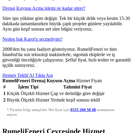
Drenaj Kuyusu Açma işlemi ne kadar sürer?
Süre işin yüküne göre değişir. Tek bir küçük delik veya kesim 15-30
dakikada tamamlanırken büyük çaplı projeler günlere yayılabilir.
Aynı gün keşif sonrası net süre bilgisi veriyoruz.
Neden Işık Karot'u seçmeliyim?
2008'den bu yana faaliyet gösteriyoruz. RumeliFeneri ve tüm
İstanbul'da son teknoloji makinelerle, sigortalı ekiplerle ve iş
güvenliği önceliğiyle çalışıyoruz. Şeffaf fiyat, hızlı teslim ve garantili
işçilik sunuyoruz.
Hemen Teklif Al
Tıkla Ara
RumeliFeneri Drenaj Kuyusu Açma
Hizmet Fiyatı
#
İşlem Tipi
Tahmini Fiyat
1
Küçük Ölçekli Hizmet
Çap ve derinliğe göre değişir
2
Büyük Ölçekli Hizmet
Yerinde keşif sonrası teklif
* Fiyatlar bilgi amaçlıdır. Net fiyat için
0535 260 58 48
numarasını
arayın.
RumeliFeneri Çevresinde Hizmet