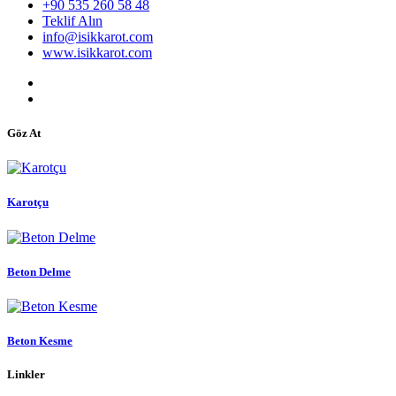
+90 535 260 58 48
Teklif Alın
info@isikkarot.com
www.isikkarot.com
Göz At
Karotçu
Beton Delme
Beton Kesme
Linkler