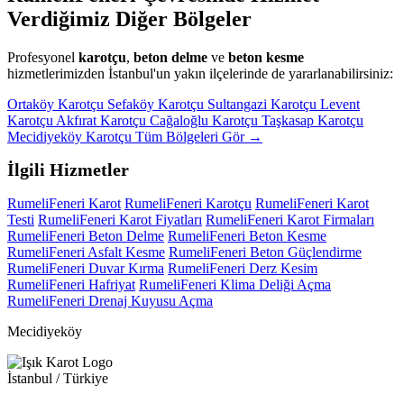
Verdiğimiz Diğer Bölgeler
Profesyonel
karotçu
,
beton delme
ve
beton kesme
hizmetlerimizden İstanbul'un yakın ilçelerinde de yararlanabilirsiniz:
Ortaköy Karotçu
Sefaköy Karotçu
Sultangazi Karotçu
Levent
Karotçu
Akfırat Karotçu
Cağaloğlu Karotçu
Taşkasap Karotçu
Mecidiyeköy Karotçu
Tüm Bölgeleri Gör →
İlgili Hizmetler
RumeliFeneri Karot
RumeliFeneri Karotçu
RumeliFeneri Karot
Testi
RumeliFeneri Karot Fiyatları
RumeliFeneri Karot Firmaları
RumeliFeneri Beton Delme
RumeliFeneri Beton Kesme
RumeliFeneri Asfalt Kesme
RumeliFeneri Beton Güçlendirme
RumeliFeneri Duvar Kırma
RumeliFeneri Derz Kesim
RumeliFeneri Hafriyat
RumeliFeneri Klima Deliği Açma
RumeliFeneri Drenaj Kuyusu Açma
Mecidiyeköy
İstanbul / Türkiye