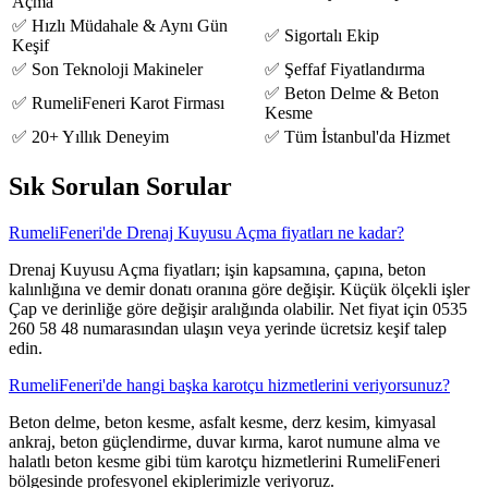
Açma
✅ Hızlı Müdahale & Aynı Gün
✅ Sigortalı Ekip
Keşif
✅ Son Teknoloji Makineler
✅ Şeffaf Fiyatlandırma
✅ Beton Delme & Beton
✅ RumeliFeneri Karot Firması
Kesme
✅ 20+ Yıllık Deneyim
✅ Tüm İstanbul'da Hizmet
Sık Sorulan Sorular
RumeliFeneri'de Drenaj Kuyusu Açma fiyatları ne kadar?
Drenaj Kuyusu Açma fiyatları; işin kapsamına, çapına, beton
kalınlığına ve demir donatı oranına göre değişir. Küçük ölçekli işler
Çap ve derinliğe göre değişir aralığında olabilir. Net fiyat için 0535
260 58 48 numarasından ulaşın veya yerinde ücretsiz keşif talep
edin.
RumeliFeneri'de hangi başka karotçu hizmetlerini veriyorsunuz?
Beton delme, beton kesme, asfalt kesme, derz kesim, kimyasal
ankraj, beton güçlendirme, duvar kırma, karot numune alma ve
halatlı beton kesme gibi tüm karotçu hizmetlerini RumeliFeneri
bölgesinde profesyonel ekiplerimizle veriyoruz.