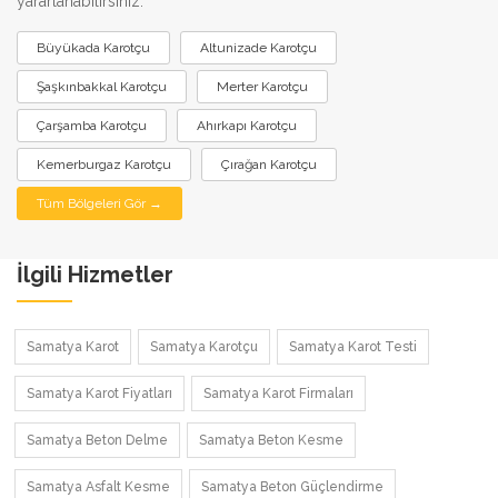
yararlanabilirsiniz:
Büyükada Karotçu
Altunizade Karotçu
Şaşkınbakkal Karotçu
Merter Karotçu
Çarşamba Karotçu
Ahırkapı Karotçu
Kemerburgaz Karotçu
Çırağan Karotçu
Tüm Bölgeleri Gör →
İlgili Hizmetler
Samatya Karot
Samatya Karotçu
Samatya Karot Testi
Samatya Karot Fiyatları
Samatya Karot Firmaları
Samatya Beton Delme
Samatya Beton Kesme
Samatya Asfalt Kesme
Samatya Beton Güçlendirme