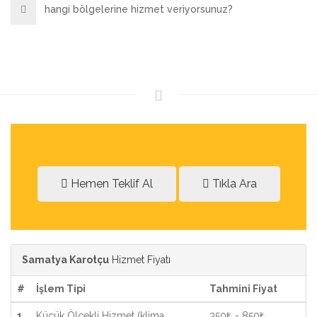
hangi bölgelerine hizmet veriyorsunuz?
Hemen Teklif Al
Tıkla Ara
Samatya Karotçu
Hizmet Fiyatı
#
İşlem Tipi
Tahmini Fiyat
1
Küçük Ölçekli Hizmet (klima,
350₺ - 850₺