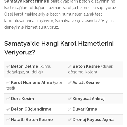
Samatya karot firması
olarak yapıların beton dizaynının ne
kadar sağlam olduğunu uzman karotçu hizmeti ile saptıyoruz.
Özel karot makineleriyle beton numuneleri alarak test
laboratuvarlarına ulaştırıyor, Samatya ve çevresinde 20+ yıllık
deneyimle hizmet sunuyoruz.
Samatya'de Hangi Karot Hizmetlerini
Veriyoruz?
✅
Beton Delme
(klima,
✅
Beton Kesme
(duvar,
doğalgaz, su deliği)
döşeme, kolon)
✅
Karot Numune Alma
(yapı
✅
Asfalt Kesme
testi)
✅
Derz Kesim
✅
Kimyasal Ankraj
✅
Beton Güçlendirme
✅
Duvar Kırma
✅
Halatlı Beton Kesme
✅
Drenaj Kuyusu Açma