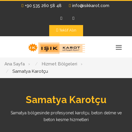
+90 535 260 58 48
info@isikkarot.com
Teklif Alın
Ana Sayfa
›
Hizmet Bölgeleri
›
Samatya Karotçu
Samatya Karotçu
Samatya bölgesinde profesyonel karotçu, beton delme ve
beton kesme hizmetleri