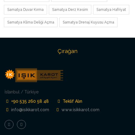
Samatya Duvar Kırma
Samatya Derz Kesim
Samatya Hafriyat
Samatya Klima Deliği Açma
Samatya Drenaj Kuyusu Açma
Çırağan
İstanbul / Türkiye
+90 535 260 58 48
Teklif Alın
info@isikkarot.com
www.isikkarot.com