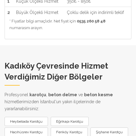
1
Küçük Ölçekli Hizmet
350₺ - 850₺
2
Büyük Ölçekli Hizmet
Çoklu delik için indirimli teklif
* Fiyatlar bilgi amaçlıdır. Net fiyat için
0535 260 58 48
numarasını arayın.
Kadıköy Çevresinde Hizmet
Verdiğimiz Diğer Bölgeler
Profesyonel
karotçu
,
beton delme
ve
beton kesme
hizmetlerimizden İstanbul'un yakın ilçelerinde de
yararlanabilirsiniz:
Heybeliada Karotçu
Eğrikapı Karotçu
Hacıhüsrev Karotçu
Feriköy Karotçu
Şişhane Karotçu