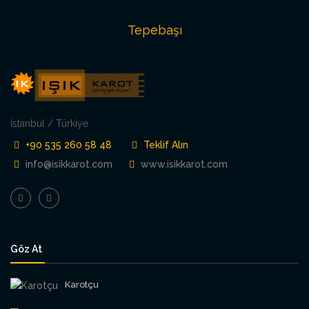
Tepebaşı
İstanbul / Türkiye
+90 535 260 58 48
Teklif Alın
info@isikkarot.com
www.isikkarot.com
Göz At
Karotçu