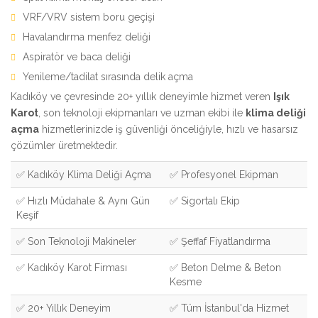
VRF/VRV sistem boru geçişi
Havalandırma menfez deliği
Aspiratör ve baca deliği
Yenileme/tadilat sırasında delik açma
Kadıköy ve çevresinde 20+ yıllık deneyimle hizmet veren
Işık
Karot
, son teknoloji ekipmanları ve uzman ekibi ile
klima deliği
açma
hizmetlerinizde iş güvenliği önceliğiyle, hızlı ve hasarsız
çözümler üretmektedir.
✅ Kadıköy Klima Deliği Açma
✅ Profesyonel Ekipman
✅ Hızlı Müdahale & Aynı Gün
✅ Sigortalı Ekip
Keşif
✅ Son Teknoloji Makineler
✅ Şeffaf Fiyatlandırma
✅ Kadıköy Karot Firması
✅ Beton Delme & Beton
Kesme
✅ 20+ Yıllık Deneyim
✅ Tüm İstanbul'da Hizmet